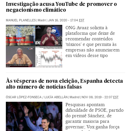
Investigação acusa YouTube de promover o
negacionismo climático
MANUEL PLANELLES
|
Madri
|
JAN 16, 2020 - 17:04
EST
ONG Avaaz solicita à
plataforma que deixe de
recomendar conteúdos
‘tóxicos’ e que permita às
empresas não anunciarem
em vídeos desse tipo
Às vésperas de nova eleição, Espanha detecta
alto número de notícias falsas
ÓSCAR LÓPEZ-FONSECA
/
LUCÍA ABELLÁN
|
Madrid
|
NOV 08, 2019 - 22:07
EST
Pesquisas apontam
dificuldade de PSOE, partido
do premiê Sánchez, de
garantir maioria para
governar; Vox ganha força