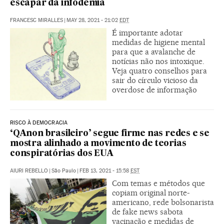
escapar da infodemia
FRANCESC MIRALLES
|
MAY 28, 2021 - 21:02
EDT
É importante adotar
medidas de higiene mental
para que a avalanche de
notícias não nos intoxique.
Veja quatro conselhos para
sair do círculo vicioso da
overdose de informação
RISCO À DEMOCRACIA
‘QAnon brasileiro’ segue firme nas redes e se
mostra alinhado a movimento de teorias
conspiratórias dos EUA
AIURI REBELLO
|
São Paulo
|
FEB 13, 2021 - 15:58
EST
Com temas e métodos que
copiam original norte-
americano, rede bolsonarista
de fake news sabota
vacinação e medidas de