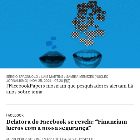
SÉRGIO SPAGNUOLO
/
LAÍS MARTINS
/
SAMIRA MENEZES (NÚCLEO
JORNALISMO)
|
NOV 25, 2021 - 07:20
EST
#FacebookPapers mostram que pesquisadores alertam há
anos sobre tema
FACEBOOK
Delatora do Facebook se revela: “Financiam
lucros com a nossa segurança”
JORDI PÉREZ COLOMÉ
|
Madri
|
OCT 04, 2021 - 09:45
EDT