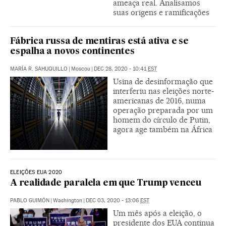
ameaça real. Analisamos
suas origens e ramificações
Fábrica russa de mentiras está ativa e se
espalha a novos continentes
MARÍA R. SAHUQUILLO
|
Moscou
|
DEC 28, 2020 - 10:41
EST
Usina de desinformação que
interferiu nas eleições norte-
americanas de 2016, numa
operação preparada por um
homem do círculo de Putin,
agora age também na África
ELEIÇÕES EUA 2020
A realidade paralela em que Trump venceu
PABLO GUIMÓN
|
Washington
|
DEC 03, 2020 - 13:06
EST
Um mês após a eleição, o
presidente dos EUA continua