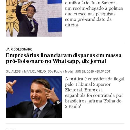
o milionário Juan Sartori,
um recém-chegado à política
que cresce nas pesquisas
como pré-candidato da
direita
JAIR BOLSONARO
Empresários financiaram disparos em massa
pró-Bolsonaro no Whatsapp, diz jornal
GIL ALESSI
/
MANUEL VIEJO
|
São Paulo / Madri
|
JUN 18, 2019 - 10:57
EDT
A prática é considerada ilegal
pelo Tribunal Superior
Eleitoral. Empresa
espanhola foi contratada por
brasileiros, afirma 'Folha de
S.Paulo'