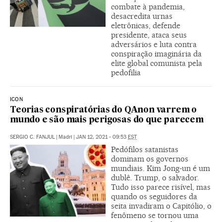
combate à pandemia,
desacredita urnas
eletrônicas, defende
presidente, ataca seus
adversários e luta contra
conspiração imaginária da
elite global comunista pela
pedofilia
ICON
Teorias conspiratórias do QAnon varrem o
mundo e são mais perigosas do que parecem
SERGIO C. FANJUL
|
Madri
|
JAN 12, 2021 - 09:53
EST
Pedófilos satanistas
dominam os governos
mundiais. Kim Jong-un é um
dublê. Trump, o salvador.
Tudo isso parece risível, mas
quando os seguidores da
seita invadiram o Capitólio, o
fenômeno se tornou uma