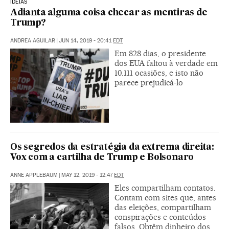
IDEIAS
Adianta alguma coisa checar as mentiras de
Trump?
ANDREA AGUILAR
|
JUN 14, 2019 - 20:41
EDT
Em 828 dias, o presidente
dos EUA faltou à verdade em
10.111 ocasiões, e isto não
parece prejudicá-lo
Os segredos da estratégia da extrema direita:
Vox com a cartilha de Trump e Bolsonaro
ANNE APPLEBAUM
|
MAY 12, 2019 - 12:47
EDT
Eles compartilham contatos.
Contam com sites que, antes
das eleições, compartilham
conspirações e conteúdos
falsos. Obtêm dinheiro dos