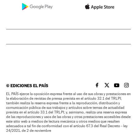
©
EDICIONES EL PAÍS
EL PAÍS BRASIL EN
EL PAÍS BRASI
EL PAÍS B
EL PA
EL PAÍS ejerce la oposición expresa frente al uso de sus obras y prestaciones en
la elaboración de revistas de prensa prevista en el artículo 32.1 del TRLPI;
también realiza la reserva expresa frente a la reproducción, distribución y
comunicación pública de sus trabajos y artículos sobre temas de actualidad
prevista en el artículo 33.1 del TRLPI; y, asimismo, realiza una reserva expresa
de las reproducciones y usos de las obras y otras prestaciones accesibles desde
este sitio web a medios de lectura mecánica u otros medios que resulten
adecuados a tal fin de conformidad con el artículo 67.3 del Real Decreto - ley
24/2021, de 2 de noviembre