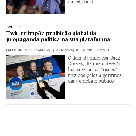
na reta final
TWITTER
Twitter impõe proibição global da
propaganda política na sua plataforma
PABLO XIMÉNEZ DE SANDOVAL
|
Los Angeles
|
OCT 31, 2019 - 07:31
EDT
O líder da empresa, Jack
Dorsey, diz que a decisão
busca evitar os “riscos”
trazidos pelos algoritmos
para o debate público