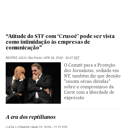
“Atitude do STF com ‘Crusoé’ pode ser vista
como intimidação às empresas de
comunicação”
BEATRIZ JUCÁ
|
São Paulo
|
APR 18, 2019 - 10:07
EDT
O Comitê para a Proteção
dos Jornalistas, sediado em
NY, também diz que decisão
"suscita sérias dúvidas"
sobre o compromisso da
Corte com a liberdade de
expressão
A era dos reptilianos
LUCÍA LIJTMAER
|
MAR 23, 2019 - 21:22
EDT