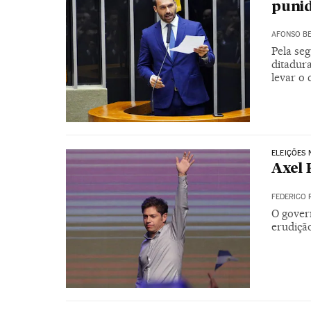
punid
AFONSO BE
Pela seg
ditadura
levar o
ELEIÇÕES 
Axel 
FEDERICO 
O gover
erudiçã