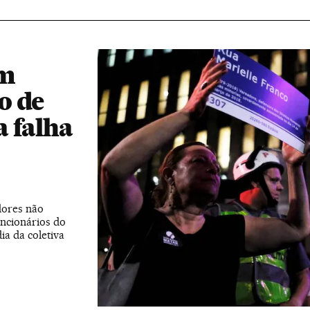
em
o de
 falha
dores não
uncionários do
a da coletiva