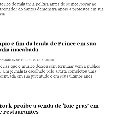
órico de militância política antes de se incorporar ao
, treinador do Santos demonstra apoio a protestos em sua
asa
ípio e fim da lenda de Prince em sua
afia inacabada
MANRIQUE
|
Madri
|
OCT 31, 2019 - 17:38
EDT
rias que o músico deixou sem terminar vêm a público
. Um jornalista escolhido pelo artista completou uma
a centrada em sua juventude e em seus últimos anos
York proíbe a venda de ‘foie gras’ em
 e restaurantes