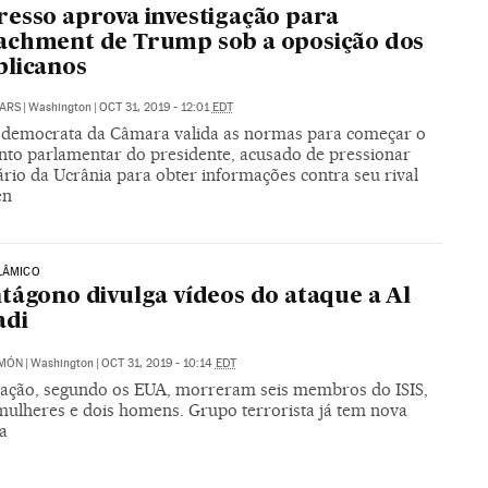
esso aprova investigação para
achment de Trump sob a oposição dos
licanos
ARS
|
Washington
|
OCT 31, 2019 - 12:01
EDT
 democrata da Câmara valida as normas para começar o
nto parlamentar do presidente, acusado de pressionar
rio da Ucrânia para obter informações contra seu rival
en
LÂMICO
tágono divulga vídeos do ataque a Al
adi
IMÓN
|
Washington
|
OCT 31, 2019 - 10:14
EDT
ação, segundo os EUA, morreram seis membros do ISIS,
mulheres e dois homens. Grupo terrorista já tem nova
a