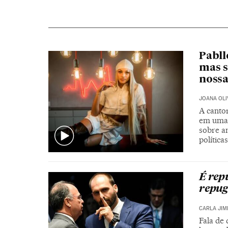
Pabll
mas s
nossa
JOANA OLI
A canto
em uma e
sobre a
política
É rep
repug
CARLA JIM
Fala de