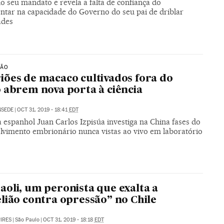
o seu mandato e revela a falta de confiança do
ntar na capacidade do Governo do seu pai de driblar
ades
ÇÃO
ões de macaco cultivados fora do
 abrem nova porta à ciência
NSEDE
|
OCT 31, 2019 - 18:41
EDT
a espanhol Juan Carlos Izpisúa investiga na China fases do
lvimento embrionário nunca vistas ao vivo em laboratório
oli, um peronista que exalta a
lião contra opressão” no Chile
PIRES
|
São Paulo
|
OCT 31, 2019 - 18:18
EDT