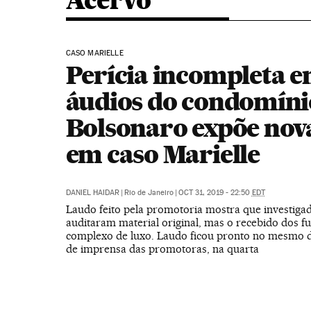
Acervo
CASO MARIELLE
Perícia incompleta 
áudios do condomíni
Bolsonaro expõe nova
em caso Marielle
DANIEL HAIDAR
|
Rio de Janeiro
|
OCT 31, 2019 - 22:50
EDT
Laudo feito pela promotoria mostra que investiga
auditaram material original, mas o recebido dos f
complexo de luxo. Laudo ficou pronto no mesmo di
de imprensa das promotoras, na quarta