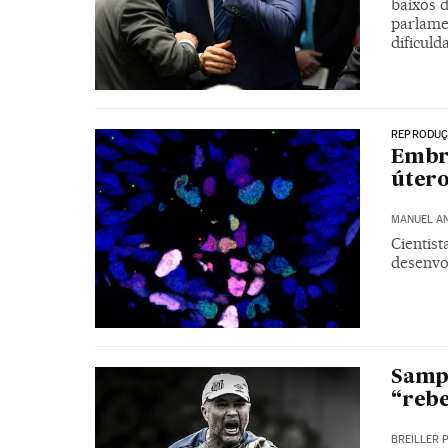
baixos d
parlame
dificuld
REPRODU
Embri
útero
MANUEL A
Cientist
desenvo
Sampa
“rebe
BREILLER 