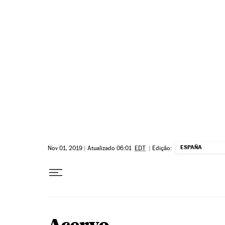
Pular para o conteúdo
ESPAÑA
Nov 01, 2019
|
Atualizado 06:01
EDT
|
Edição: