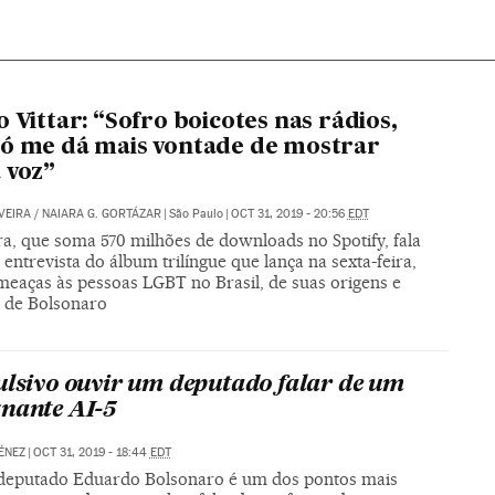
o Vittar: “Sofro boicotes nas rádios,
ó me dá mais vontade de mostrar
 voz”
VEIRA
/
NAIARA G. GORTÁZAR
|
São Paulo
|
OCT 31, 2019 - 20:56
EDT
ra, que soma 570 milhões de downloads no Spotify, fala
ntrevista do álbum trilíngue que lança na sexta-feira,
meaças às pessoas LGBT no Brasil, de suas origens e
s de Bolsonaro
ulsivo ouvir um deputado falar de um
nante AI-5
ÉNEZ
|
OCT 31, 2019 - 18:44
EDT
 deputado Eduardo Bolsonaro é um dos pontos mais