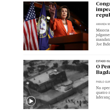
Congr
impe
repub
AMANDA M
Maioria
julgame
mandatá
Joe Bid
ESTADO IS
O Pen
Bagd
PABLO GU
Na oper
quatro 
lideranç