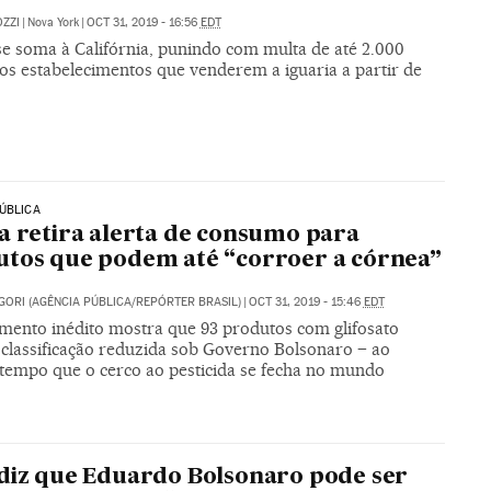
ZZI
|
Nova York
|
OCT 31, 2019 - 16:56
EDT
se soma à Califórnia, punindo com multa de até 2.000
 os estabelecimentos que venderem a iguaria a partir de
ÚBLICA
a retira alerta de consumo para
tos que podem até “corroer a córnea”
GORI (AGÊNCIA PÚBLICA/REPÓRTER BRASIL)
|
OCT 31, 2019 - 15:46
EDT
mento inédito mostra que 93 produtos com glifosato
 classificação reduzida sob Governo Bolsonaro – ao
empo que o cerco ao pesticida se fecha no mundo
diz que Eduardo Bolsonaro pode ser