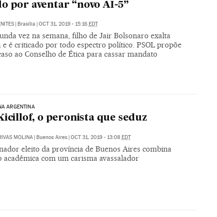
o por aventar “novo AI-5”
NITES
|
Brasília
|
OCT 31, 2019 - 15:16
EDT
unda vez na semana, filho de Jair Bolsonaro exalta
 e é criticado por todo espectro político. PSOL propõe
 caso ao Conselho de Ética para cassar mandato
NA ARGENTINA
Kicillof, o peronista que seduz
RIVAS MOLINA
|
Buenos Aires
|
OCT 31, 2019 - 13:08
EDT
nador eleito da província de Buenos Aires combina
o acadêmica com um carisma avassalador