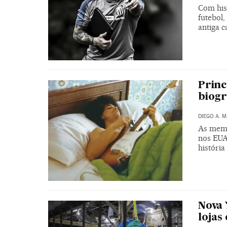
Com hist
futebol
antiga c
Princ
biogr
DIEGO A. 
As memó
nos EUA
históri
Nova 
lojas