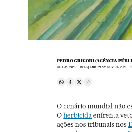
PEDRO GRIGORI (AGÊNCIA PÚBL
OCT
31, 2019 - 15:46
atualizado:
NOV
01, 2019 - 1
Compartir en Whatsapp
Compartir en Facebook
Compartir en Twitter
Desplegar Redes Soci
O cenário mundial não est
O
herbicida
enfrenta veto
ações nos tribunais nos
E