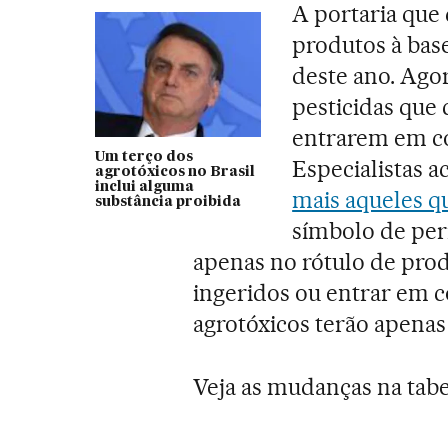
A portaria que
produtos à base
deste ano. Agor
pesticidas que
entrarem em co
Um terço dos
Especialistas 
agrotóxicos no Brasil
inclui alguma
mais aqueles 
substância proibida
símbolo de peri
apenas no rótulo de pro
ingeridos ou entrar em c
agrotóxicos terão apena
Veja as mudanças na tabe