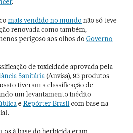
ncer
.
ico
mais vendido no mundo
não só teve
zação renovada como também,
 menos perigoso aos olhos do
Governo
ssificação de toxicidade aprovada pela
ância Sanitária
(Anvisa), 93 produtos
osato tiveram a classificação de
gundo um levantamento inédito
ública
e
Repórter Brasil
com base na
ial.
utos à base do herbicida eram