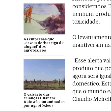
considerados “
nenhum produt
toxicidade.
O levantamento
As empresas que
servem de ‘barriga de
mantiveram na 
aluguel’ dos
agrotóxicos
“Esse alerta va
produto que po
agora será igua
doméstico. Est
que o mundo est
O calvário das
Cláudio Meirel
crianças Guarani
Kaiowá contaminadas
por agrotóxicos