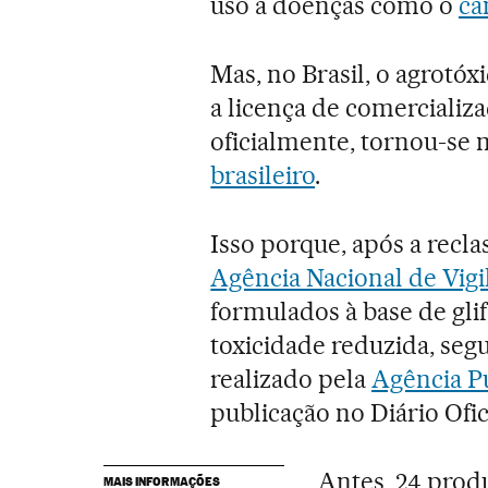
uso a doenças como o
câ
Mas, no Brasil, o agrotóx
a licença de comerciali
oficialmente, tornou-se
brasileiro
.
Isso porque, após a recla
Agência Nacional de Vigil
formulados à base de glif
toxicidade reduzida, se
realizado pela
Agência P
publicação no Diário Ofic
Antes, 24 prod
MAIS INFORMAÇÕES