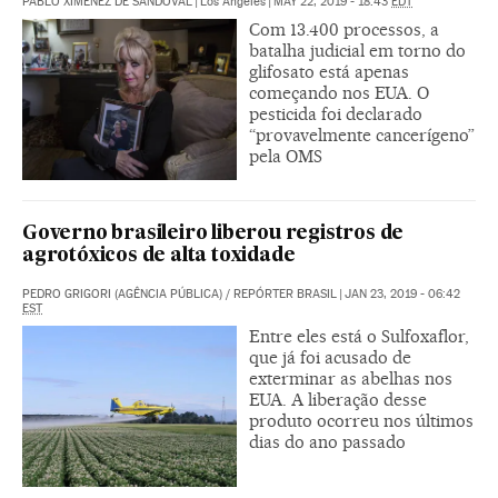
PABLO XIMÉNEZ DE SANDOVAL
|
Los Ángeles
|
MAY 22, 2019 - 18:43
EDT
Com 13.400 processos, a
batalha judicial em torno do
glifosato está apenas
começando nos EUA. O
pesticida foi declarado
“provavelmente cancerígeno”
pela OMS
Governo brasileiro liberou registros de
agrotóxicos de alta toxidade
PEDRO GRIGORI (AGÊNCIA PÚBLICA)
/
REPÓRTER BRASIL
|
JAN 23, 2019 - 06:42
EST
Entre eles está o Sulfoxaflor,
que já foi acusado de
exterminar as abelhas nos
EUA. A liberação desse
produto ocorreu nos últimos
dias do ano passado