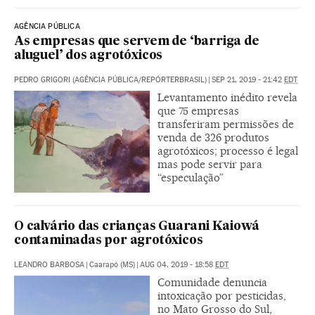
AGÊNCIA PÚBLICA
As empresas que servem de ‘barriga de
aluguel’ dos agrotóxicos
PEDRO GRIGORI (AGÊNCIA PÚBLICA/REPÓRTERBRASIL)
|
SEP 21, 2019 - 21:42
EDT
Levantamento inédito revela
que 75 empresas
transferiram permissões de
venda de 326 produtos
agrotóxicos; processo é legal
mas pode servir para
“especulação”
O calvário das crianças Guarani Kaiowá
contaminadas por agrotóxicos
LEANDRO BARBOSA
|
Caarapó (MS)
|
AUG 04, 2019 - 18:58
EDT
Comunidade denuncia
intoxicação por pesticidas,
no Mato Grosso do Sul,