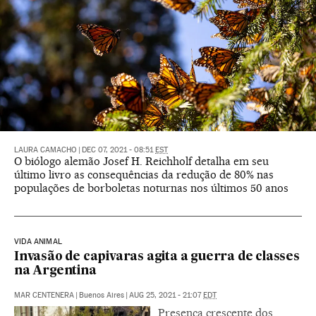
LAURA CAMACHO
|
DEC 07, 2021 - 08:51
EST
O biólogo alemão Josef H. Reichholf detalha em seu
último livro as consequências da redução de 80% nas
populações de borboletas noturnas nos últimos 50 anos
VIDA ANIMAL
Invasão de capivaras agita a guerra de classes
na Argentina
MAR CENTENERA
|
Buenos Aires
|
AUG 25, 2021 - 21:07
EDT
Presença crescente dos