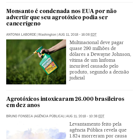
Monsanto é condenada nos EUA por não
advertir que seu agrotóxico podia ser
cancerígeno
ANTONIA LABORDE
|
Washington
|
AUG 11, 2018 - 16:08
EDT
Multinacional deve pagar
quase 290 milhões de
dólares a Dewayne Johnson,
vítima de um linfoma
incurável causado pelo
produto, segundo a decisão
judicial
Agrotóxicos intoxicaram 26.000 brasileiros
em dez anos
BRUNO FONSECA (AGÊNCIA PÚBLICA)
|
AUG 11, 2018 - 10:38
EDT
Levantamento feito pela
agência Pública revela que
1.824 morreram por causa