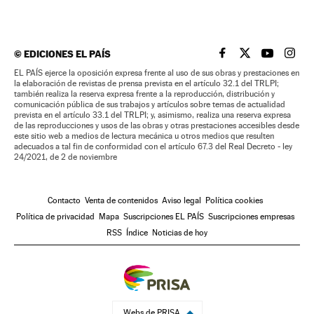
©
EDICIONES EL PAÍS
EL PAÍS BRASIL EN
EL PAÍS BRASI
EL PAÍS B
EL PA
EL PAÍS ejerce la oposición expresa frente al uso de sus obras y prestaciones en
la elaboración de revistas de prensa prevista en el artículo 32.1 del TRLPI;
también realiza la reserva expresa frente a la reproducción, distribución y
comunicación pública de sus trabajos y artículos sobre temas de actualidad
prevista en el artículo 33.1 del TRLPI; y, asimismo, realiza una reserva expresa
de las reproducciones y usos de las obras y otras prestaciones accesibles desde
este sitio web a medios de lectura mecánica u otros medios que resulten
adecuados a tal fin de conformidad con el artículo 67.3 del Real Decreto - ley
24/2021, de 2 de noviembre
Contacto
Venta de contenidos
Aviso legal
Política cookies
Política de privacidad
Mapa
Suscripciones EL PAÍS
Suscripciones empresas
RSS
Índice
Noticias de hoy
Webs de PRISA