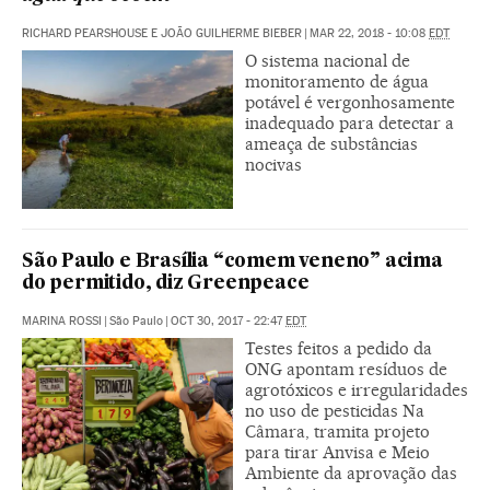
RICHARD PEARSHOUSE E JOÃO GUILHERME BIEBER
|
MAR 22, 2018 - 10:08
EDT
O sistema nacional de
monitoramento de água
potável é vergonhosamente
inadequado para detectar a
ameaça de substâncias
nocivas
São Paulo e Brasília “comem veneno” acima
do permitido, diz Greenpeace
MARINA ROSSI
|
São Paulo
|
OCT 30, 2017 - 22:47
EDT
Testes feitos a pedido da
ONG apontam resíduos de
agrotóxicos e irregularidades
no uso de pesticidas Na
Câmara, tramita projeto
para tirar Anvisa e Meio
Ambiente da aprovação das