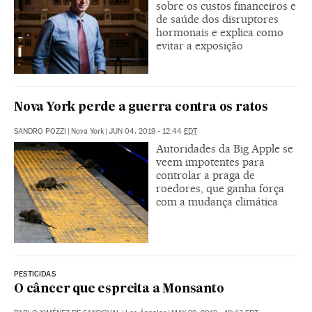
sobre os custos financeiros e
de saúde dos disruptores
hormonais e explica como
evitar a exposição
Nova York perde a guerra contra os ratos
SANDRO POZZI
|
Nova York
|
JUN 04, 2019 - 12:44
EDT
Autoridades da Big Apple se
veem impotentes para
controlar a praga de
roedores, que ganha força
com a mudança climática
PESTICIDAS
O câncer que espreita a Monsanto