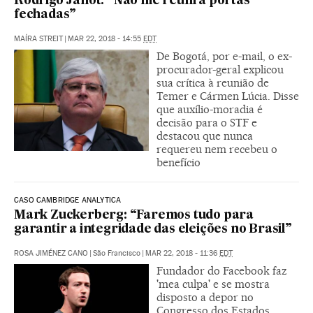
Rodrigo Janot: “Não me reuni a portas
fechadas”
MAÍRA STREIT
|
MAR 22, 2018 - 14:55
EDT
De Bogotá, por e-mail, o ex-
procurador-geral explicou
sua crítica à reunião de
Temer e Cármen Lúcia. Disse
que auxílio-moradia é
decisão para o STF e
destacou que nunca
requereu nem recebeu o
benefício
CASO CAMBRIDGE ANALYTICA
Mark Zuckerberg: “Faremos tudo para
garantir a integridade das eleições no Brasil”
ROSA JIMÉNEZ CANO
|
São Francisco
|
MAR 22, 2018 - 11:36
EDT
Fundador do Facebook faz
'mea culpa' e se mostra
disposto a depor no
Congresso dos Estados