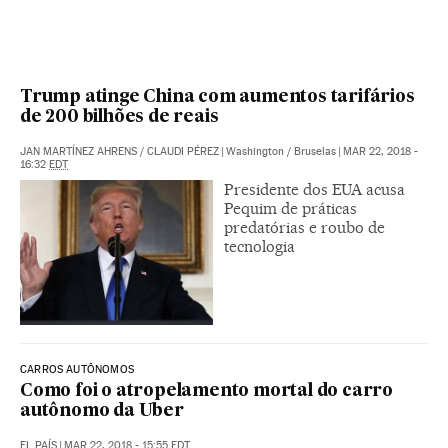
Trump atinge China com aumentos tarifários
de 200 bilhões de reais
JAN MARTÍNEZ AHRENS
/
CLAUDI PÉREZ
|
Washington / Bruselas
|
MAR 22, 2018 -
16:32
EDT
Presidente dos EUA acusa
Pequim de práticas
predatórias e roubo de
tecnologia
CARROS AUTÔNOMOS
Como foi o atropelamento mortal do carro
autônomo da Uber
EL PAÍS
|
MAR 22, 2018 - 15:55
EDT