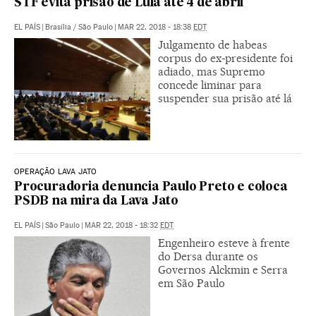
STF evita prisão de Lula até 4 de abril
EL PAÍS
|
Brasília / São Paulo
|
MAR 22, 2018 - 18:38
EDT
Julgamento de habeas
corpus do ex-presidente foi
adiado, mas Supremo
concede liminar para
suspender sua prisão até lá
OPERAÇÃO LAVA JATO
Procuradoria denuncia Paulo Preto e coloca
PSDB na mira da Lava Jato
EL PAÍS
|
São Paulo
|
MAR 22, 2018 - 18:32
EDT
Engenheiro esteve à frente
do Dersa durante os
Governos Alckmin e Serra
em São Paulo