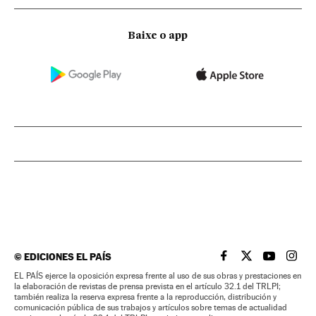
Baixe o app
©
EDICIONES EL PAÍS
EL PAÍS BRASIL EN
EL PAÍS BRASI
EL PAÍS B
EL PA
EL PAÍS ejerce la oposición expresa frente al uso de sus obras y prestaciones en
la elaboración de revistas de prensa prevista en el artículo 32.1 del TRLPI;
también realiza la reserva expresa frente a la reproducción, distribución y
comunicación pública de sus trabajos y artículos sobre temas de actualidad