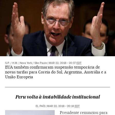
S.P.
/
H.M.
|
Nova York / São Paulo
|
MAR 22, 2018 - 20:37
EDT
EUA também confirmaram suspensão temporária de
novas tarifas para Coreia do Sul, Argentina, Austrália e a
União Europeia
Peru volta à instabilidade institucional
EL PAÍS
|
MAR 22, 2018 - 20:18
EDT
Presidente renunciou para