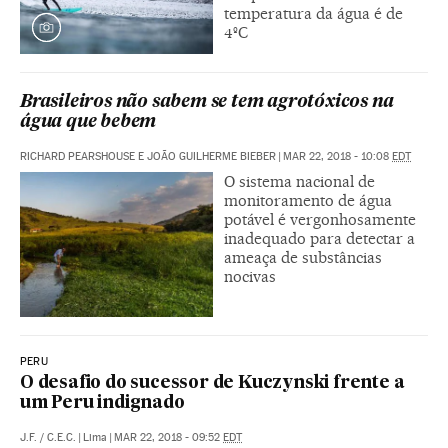
temperatura da água é de
4ºC
Brasileiros não sabem se tem agrotóxicos na
água que bebem
RICHARD PEARSHOUSE E JOÃO GUILHERME BIEBER
|
MAR 22, 2018 - 10:08
EDT
O sistema nacional de
monitoramento de água
potável é vergonhosamente
inadequado para detectar a
ameaça de substâncias
nocivas
PERU
O desafio do sucessor de Kuczynski frente a
um Peru indignado
J.F.
/
C.E.C.
|
Lima
|
MAR 22, 2018 - 09:52
EDT