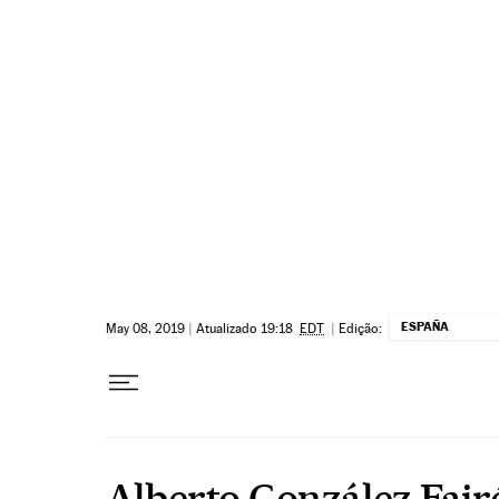
Pular para o conteúdo
ESPAÑA
May 08, 2019
|
Atualizado 19:18
EDT
|
Edição:
Alberto González Fair