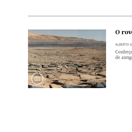
O rov
ALBERTO G
Conheça
de antig