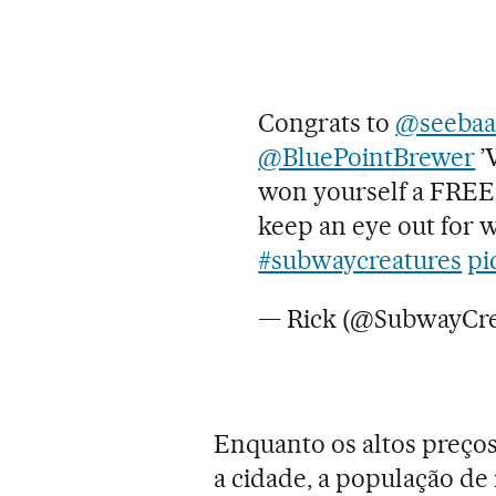
Congrats to
@seebaa
@BluePointBrewer
’
won yourself a FREE
keep an eye out for 
#subwaycreatures
pi
— Rick (@SubwayCre
Enquanto os altos preço
a cidade, a população de 