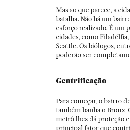
Mas ao que parece, a cid
batalha. Não há um bairro
esforço realizado. É u
cidades, como Filadélfia
Seattle. Os biólogos, ent
poderão ser completame
Gentrificação
Para começar, o bairro d
também banha o Bronx, Q
metrô lhes dá proteção 
principal fator que cont