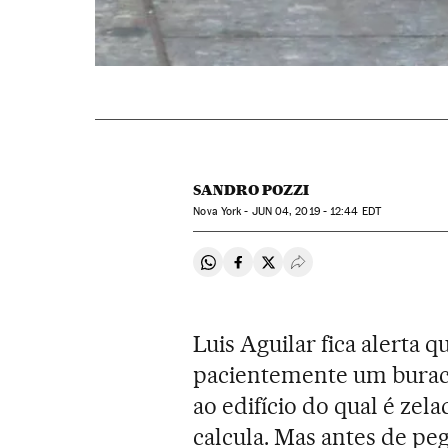
SANDRO POZZI
Nova York -
JUN
04, 2019 - 12:44
EDT
Compartir en Whatsapp
Compartir en Facebook
Compartir en Twitter
Desplegar Redes Soci
Luis Aguilar fica alerta 
pacientemente um burac
ao edifício do qual é zela
calcula. Mas antes de pe