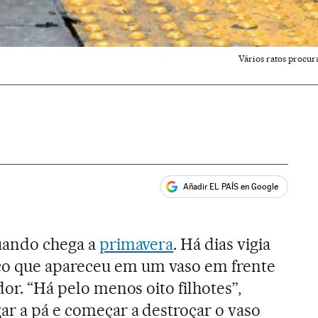
Vários ratos procu
Añadir EL PAÍS en Google
ales
quando chega a
primavera
. Há dias vigia
o que apareceu em um vaso em frente
dor. “Há pelo menos oito filhotes”,
gar a pá e começar a destroçar o vaso