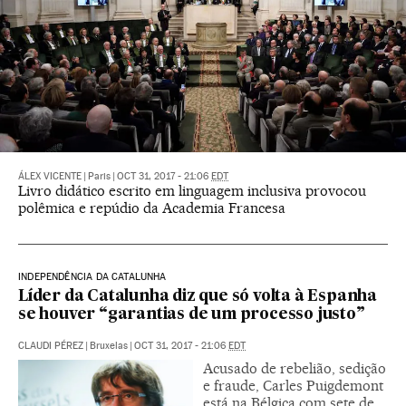
ÁLEX VICENTE
|
Paris
|
OCT 31, 2017 - 21:06
EDT
Livro didático escrito em linguagem inclusiva provocou
polêmica e repúdio da Academia Francesa
INDEPENDÊNCIA DA CATALUNHA
Líder da Catalunha diz que só volta à Espanha
se houver “garantias de um processo justo”
CLAUDI PÉREZ
|
Bruxelas
|
OCT 31, 2017 - 21:06
EDT
Acusado de rebelião, sedição
e fraude, Carles Puigdemont
está na Bélgica com sete de