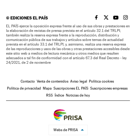
©
EDICIONES EL PAÍS
EL PAÍS BRASIL EN
EL PAÍS BRASI
EL PAÍS B
EL PA
EL PAÍS ejerce la oposición expresa frente al uso de sus obras y prestaciones en
la elaboración de revistas de prensa prevista en el artículo 32.1 del TRLPI;
también realiza la reserva expresa frente a la reproducción, distribución y
comunicación pública de sus trabajos y artículos sobre temas de actualidad
prevista en el artículo 33.1 del TRLPI; y, asimismo, realiza una reserva expresa
de las reproducciones y usos de las obras y otras prestaciones accesibles desde
este sitio web a medios de lectura mecánica u otros medios que resulten
adecuados a tal fin de conformidad con el artículo 67.3 del Real Decreto - ley
24/2021, de 2 de noviembre
Contacto
Venta de contenidos
Aviso legal
Política cookies
Política de privacidad
Mapa
Suscripciones EL PAÍS
Suscripciones empresas
RSS
Índice
Noticias de hoy
Webs de PRISA