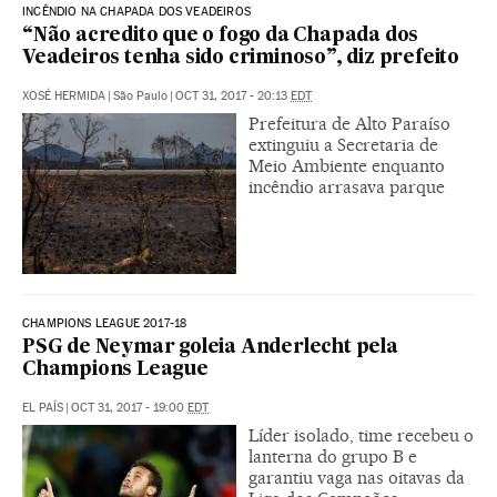
INCÊNDIO NA CHAPADA DOS VEADEIROS
“Não acredito que o fogo da Chapada dos
Veadeiros tenha sido criminoso”, diz prefeito
XOSÉ HERMIDA
|
São Paulo
|
OCT 31, 2017 - 20:13
EDT
Prefeitura de Alto Paraíso
extinguiu a Secretaria de
Meio Ambiente enquanto
incêndio arrasava parque
CHAMPIONS LEAGUE 2017-18
PSG de Neymar goleia Anderlecht pela
Champions League
EL PAÍS
|
OCT 31, 2017 - 19:00
EDT
Líder isolado, time recebeu o
lanterna do grupo B e
garantiu vaga nas oitavas da