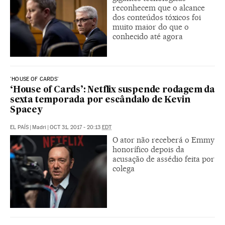
reconhecem que o alcance
dos conteúdos tóxicos foi
muito maior do que o
conhecido até agora
'HOUSE OF CARDS'
‘House of Cards’: Netflix suspende rodagem da
sexta temporada por escândalo de Kevin
Spacey
EL PAÍS
|
Madri
|
OCT 31, 2017 - 20:13
EDT
O ator não receberá o Emmy
honorífico depois da
acusação de assédio feita por
colega