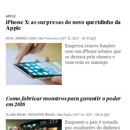
APPLE
iPhone X: as surpresas do novo queridinho da
Apple
ROSA JIMÉNEZ CANO
|
São Francisco
|
OCT 31, 2017 - 10:33
EDT
Empresa renova funções
com um iPhone icônico que
se destaca pela câmera e
vicia com os animojis
Como fabricar monstros para garantir o poder
em 2018
ELIANE BRUM
/
REPÓRTER BRASIL
|
São Paulo
|
OCT 31, 2017 - 08:14
EDT
Enquanto o país é tomado
por assaltantes do dinheiro