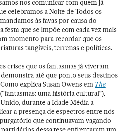
ssamos nos comunicar com quem já
que celebramos a Noite de Todos os
l mandamos às favas por causa do
a festa que se impõe com cada vez mais
bom momento para recordar que os
iaturas tangíveis, terrenas e políticas.
s crises que os fantasmas já viveram
a demonstra até que ponto seus destinos
s. Como explica Susan Owens em
The
(“fantasmas: uma história cultural”),
Unido, durante a Idade Média a
licar a presença de espectros entre nós
 purgatório que continuavam vagando
os partidários dessa tese enfrentaram um