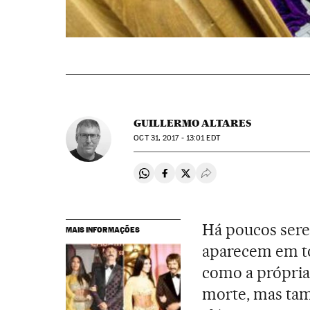
GUILLERMO ALTARES
OCT
31, 2017 - 13:01
EDT
Compartir en Whatsapp
Compartir en Facebook
Compartir en Twitter
Desplegar Redes Soci
Há poucos sere
MAIS INFORMAÇÕES
aparecem em tod
como a própria
morte, mas tam