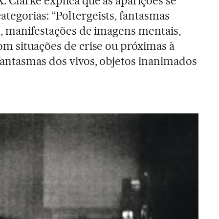
. Clarke explica que as aparições se
egorias: “Poltergeists, fantasmas
is, manifestações de imagens mentais,
om situações de crise ou próximas à
fantasmas dos vivos, objetos inanimados