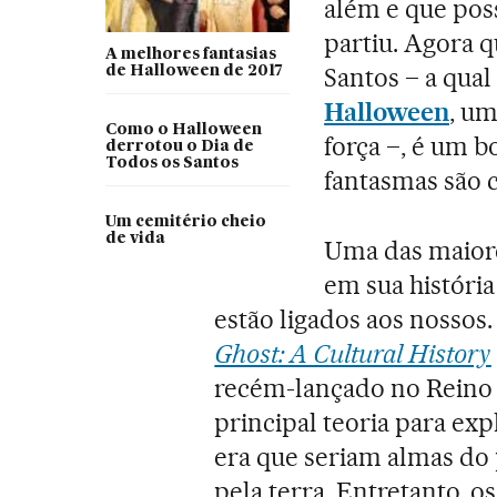
além e que po
partiu. Agora 
A melhores fantasias
Santos – a qua
de Halloween de 2017
Halloween
, um
Como o Halloween
força –, é um 
derrotou o Dia de
Todos os Santos
fantasmas são cr
Um cemitério cheio
de vida
Uma das maiore
em sua históri
estão ligados aos nosso
Ghost: A Cultural History
recém-lançado no Reino 
principal teoria para exp
era que seriam almas do
pela terra. Entretanto, 