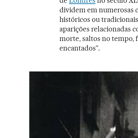
de
Londres
no século XIX
dividem em numerosas cat
históricos ou tradiciona
aparições relacionadas c
morte, saltos no tempo, 
encantados”.