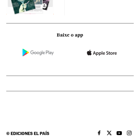
Baixe o app
©
EDICIONES EL PAÍS
EL PAÍS BRASIL EN
EL PAÍS BRASI
EL PAÍS B
EL PA