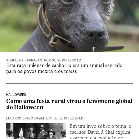
ALMUDENA BARRAGÁN
|
NOV 01, 2019 - 19:29
EDT
Esta raça milenar de cachorro era um animal sagrado
para os povos mexica e os maias
HALLOWEEN
Como uma festa rural virou o fenômeno global
do Halloween
EDUARDO BRAVO
|
Madri
|
OCT 30, 2019 - 12:28
EDT
Em um livro sobre o tema, o
escritor David J. Skal explica
a origem e a evolução de