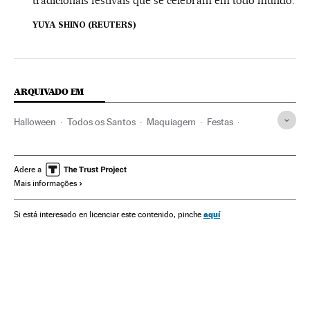
tradicionais festivais que se celebram em todo mundo.
YUYA SHINO (REUTERS)
ARQUIVADO EM
Halloween
Todos os Santos
Maquiagem
Festas
Beleza corporal
Beleza
Bem-estar
Estilo vida
Sociedade
Adere a
Mais informações
aquí
Si está interesado en licenciar este contenido, pinche