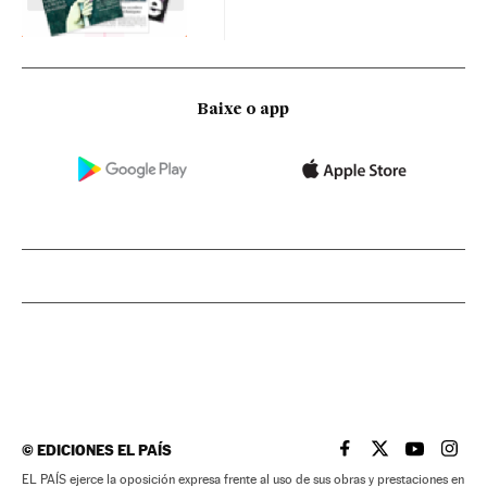
Baixe o app
©
EDICIONES EL PAÍS
EL PAÍS BRASIL EN
EL PAÍS BRASI
EL PAÍS B
EL PA
EL PAÍS ejerce la oposición expresa frente al uso de sus obras y prestaciones en