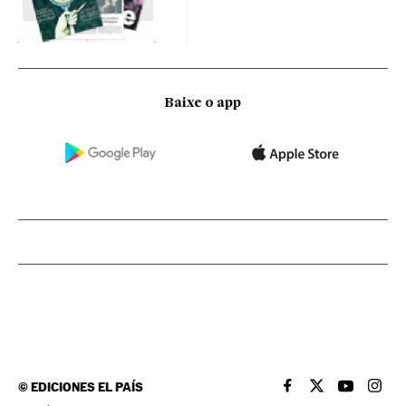
Baixe o app
©
EDICIONES EL PAÍS
EL PAÍS BRASIL EN
EL PAÍS BRASI
EL PAÍS B
EL PA