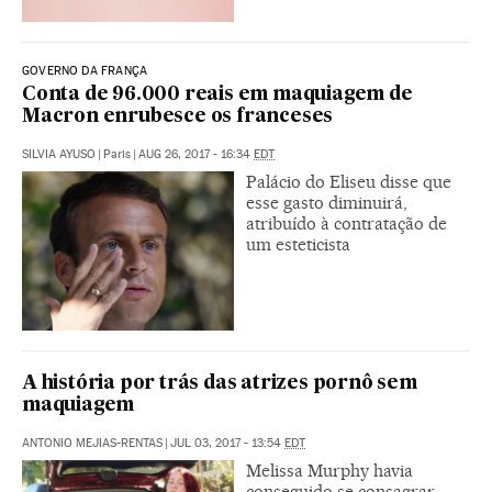
GOVERNO DA FRANÇA
Conta de 96.000 reais em maquiagem de
Macron enrubesce os franceses
SILVIA AYUSO
|
Paris
|
AUG 26, 2017 - 16:34
EDT
Palácio do Eliseu disse que
esse gasto diminuirá,
atribuído à contratação de
um esteticista
A história por trás das atrizes pornô sem
maquiagem
ANTONIO MEJIAS-RENTAS
|
JUL 03, 2017 - 13:54
EDT
Melissa Murphy havia
conseguido se consagrar