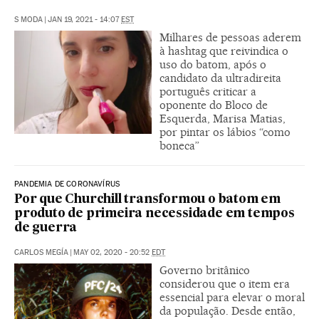
S MODA
|
JAN 19, 2021 - 14:07
EST
Milhares de pessoas aderem
à hashtag que reivindica o
uso do batom, após o
candidato da ultradireita
português criticar a
oponente do Bloco de
Esquerda, Marisa Matias,
por pintar os lábios “como
boneca”
PANDEMIA DE CORONAVÍRUS
Por que Churchill transformou o batom em
produto de primeira necessidade em tempos
de guerra
CARLOS MEGÍA
|
MAY 02, 2020 - 20:52
EDT
Governo britânico
considerou que o item era
essencial para elevar o moral
da população. Desde então,