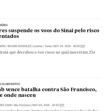
AÉREA
es suspende os voos do Sinai pelo risco
entados
IMÓN
/
RICARD GONZÁLEZ
|
Londres / Tunes
|
NOV 04, 2015 - 16:06
EST
afirma que derrubou o voo russo no qual morreram 224
COLABORATIVO
b vence batalha contra São Francisco,
e onde nasceu
NEZ CANO
|
São Francisco
|
NOV 04, 2015 - 15:40
EST