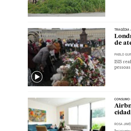
TRAGÉDIA 
Londr
de at
PABLO GU
ISIS re
pessoas
CONSUMO 
Airbn
cidad
ROSA JIMÉ