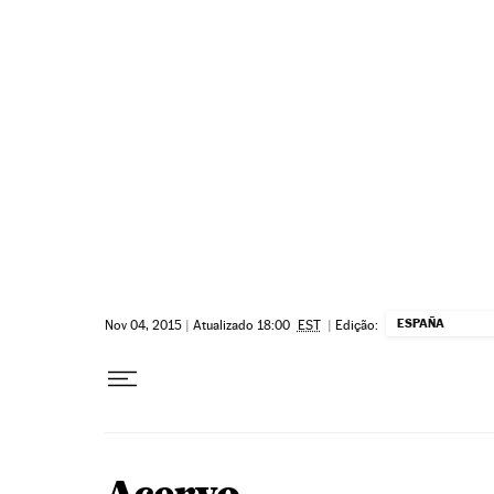
Pular para o conteúdo
ESPAÑA
Nov 04, 2015
|
Atualizado 18:00
EST
|
Edição: