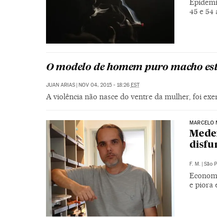
Epidemi
45 e 54
O modelo de homem puro macho est
JUAN ARIAS
|
NOV 04, 2015 - 18:26
EST
A violência não nasce do ventre da mulher, foi exe
MARCELO M
Medei
disfu
F. M.
|
São 
Economis
e piora