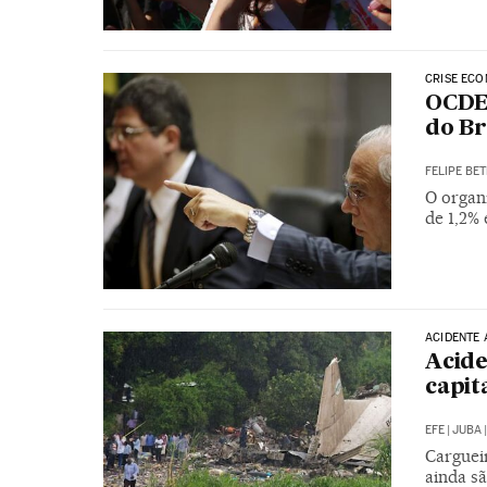
CRISE EC
OCDE
do Br
FELIPE BET
O organ
de 1,2%
ACIDENTE 
Acide
capit
EFE
|
JUBA
|
Carguei
ainda s