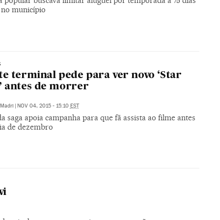
va popular buscava limitar aluguel por temporada a 75 dias
 no município
S
e terminal pede para ver novo ‘Star
 antes de morrer
Madri
|
NOV 04, 2015 - 15:10
EST
a saga apoia campanha para que fã assista ao filme antes
eia de dezembro
vi