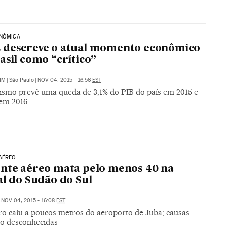
ONÔMICA
 descreve o atual momento econômico
asil como “crítico”
IM
|
São Paulo
|
NOV 04, 2015 - 16:56
EST
ismo prevê uma queda de 3,1% do PIB do país em 2015 e
 em 2016
AÉREO
nte aéreo mata pelo menos 40 na
al do Sudão do Sul
NOV 04, 2015 - 16:08
EST
ro caiu a poucos metros do aeroporto de Juba; causas
ão desconhecidas