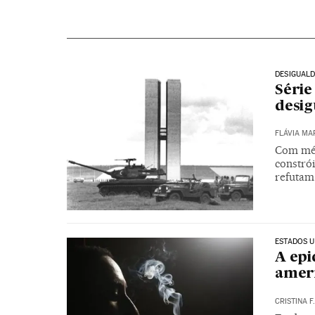
DESIGUAL
Série
desig
FLÁVIA MA
Com mét
constrói
refutam
ESTADOS U
A epi
amer
CRISTINA F