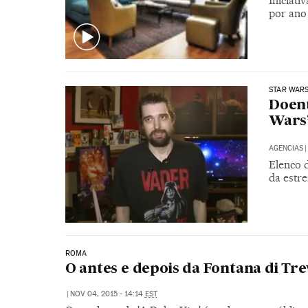
Iniciati
por ano
STAR WAR
Doent
Wars’
AGENCIAS
|
Elenco d
da estr
ROMA
O antes e depois da Fontana di Tre
|
NOV 04, 2015 - 14:14
EST