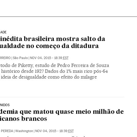
DADE
 inédita brasileira mostra salto da
ualdade no começo da ditadura
RREIRO
|
São Paulo
|
NOV 04, 2015 - 18:39
EST
odo de Piketty, estudo de Pedro Ferreira de Souza
 histórico desde 1927 Dados do 1% mais rico pós-64
 ideia de desigualdade como efeito do milagre
NIDOS
demia que matou quase meio milhão de
icanos brancos
. PEREDA
|
Washington
|
NOV 04, 2015 - 18:39
EST