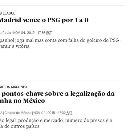
S LEAGUE
Madrid vence o PSG por 1 a 0
o Paulo
|
NOV 04, 2015 - 17:36
EST
panhol joga mal mas conta com falha do goleiro do PSG
antir a vitória
ÇÃO DA MACONHA
 pontos-chave sobre a legalização da
nha no México
NA
|
Cidade do México
|
NOV 04, 2015 - 17:32
EST
ção legal, produção e mercado, número de presos e a
ia de outros países