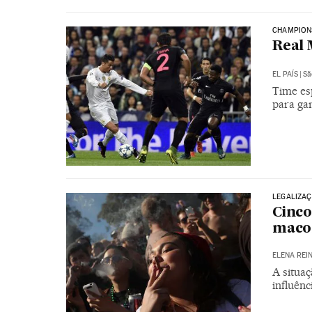
CHAMPION
Real 
EL PAÍS
|
Sã
Time es
para gar
LEGALIZA
Cinco
maco
ELENA REI
A situa
influênc