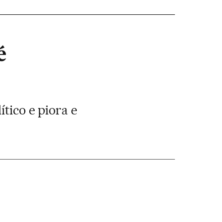
é
tico e piora e