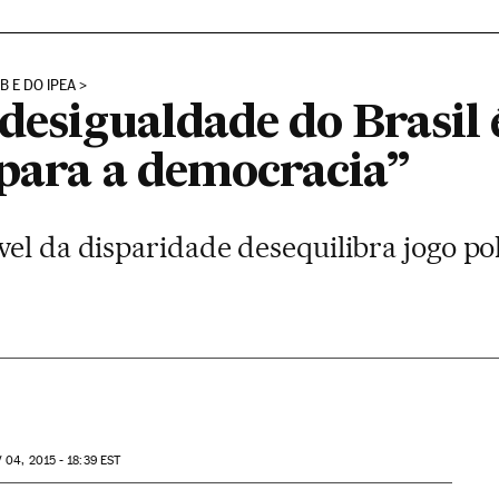
 E DO IPEA
desigualdade do Brasil 
 para a democracia”
el da disparidade desequilibra jogo polí
V
04, 2015 - 18:39
EST