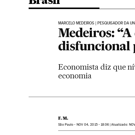
Brasil
MARCELO MEDEIROS | PESQUISADOR DA UNB
Medeiros: “A 
disfuncional
Economista diz que nív
economia
F. M.
São Paulo -
NOV
04, 2015 - 18:06
atualizado:
NO