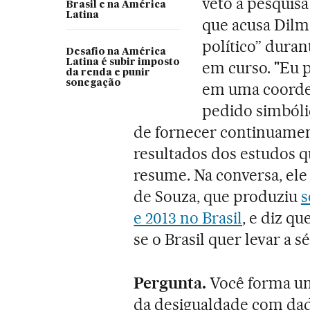
veto à pesquis
Brasil e na América
Latina
que acusa Dilm
político” durant
Desafio na América
Latina é subir imposto
em curso. "Eu 
da renda e punir
sonegação
em uma coorde
pedido simbóli
de fornecer continuamen
resultados dos estudos q
resume. Na conversa, ele
de Souza, que produziu
s
e 2013 no Brasil
, e diz q
se o Brasil quer levar a sé
Pergunta.
Você forma um
da desigualdade com dado