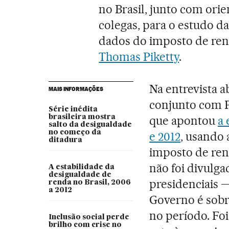
no Brasil, junto com ori
colegas, para o estudo d
dados do imposto de rend
Thomas Piketty
.
Na entrevista a
MAIS INFORMAÇÕES
conjunto com P
Série inédita
brasileira mostra
que apontou
a 
salto da desigualdade
no começo da
e 2012
, usando 
ditadura
imposto de ren
não foi divulga
A estabilidade da
desigualdade de
presidenciais 
renda no Brasil, 2006
a 2012
Governo é sobr
no período. Foi
Inclusão social perde
brilho com crise no