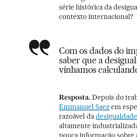
série histórica da desigu
contexto internacional?
Com os dados do im
saber que a desigua
vínhamos calculand
Resposta.
Depois do trab
Emmanuel Saez
em espec
razoável da
desigualdade
altamente industrializad
pouca informação sobre 