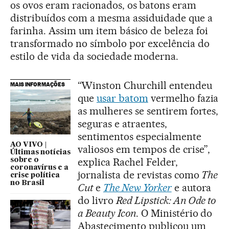
os ovos eram racionados, os batons eram
distribuídos com a mesma assiduidade que a
farinha. Assim um item básico de beleza foi
transformado no símbolo por excelência do
estilo de vida da sociedade moderna.
“Winston Churchill entendeu
MAIS INFORMAÇÕES
que
usar batom
vermelho fazia
as mulheres se sentirem fortes,
seguras e atraentes,
sentimentos especialmente
AO VIVO |
valiosos em tempos de crise”,
Últimas notícias
explica Rachel Felder,
sobre o
coronavírus e a
jornalista de revistas como
The
crise política
no Brasil
Cut
e
The New Yorker
e autora
do livro
Red Lipstick: An Ode to
a Beauty Icon
. O Ministério do
Abastecimento publicou um