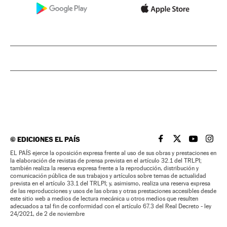
©
EDICIONES EL PAÍS
EL PAÍS BRASIL EN
EL PAÍS BRASI
EL PAÍS B
EL PA
EL PAÍS ejerce la oposición expresa frente al uso de sus obras y prestaciones en
la elaboración de revistas de prensa prevista en el artículo 32.1 del TRLPI;
también realiza la reserva expresa frente a la reproducción, distribución y
comunicación pública de sus trabajos y artículos sobre temas de actualidad
prevista en el artículo 33.1 del TRLPI; y, asimismo, realiza una reserva expresa
de las reproducciones y usos de las obras y otras prestaciones accesibles desde
este sitio web a medios de lectura mecánica u otros medios que resulten
adecuados a tal fin de conformidad con el artículo 67.3 del Real Decreto - ley
24/2021, de 2 de noviembre