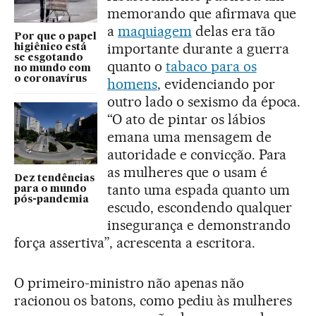
memorando que afirmava que
a
maquiagem
delas era tão
Por que o papel
importante durante a guerra
higiênico está
se esgotando
quanto o
tabaco para os
no mundo com
o coronavírus
homens
, evidenciando por
outro lado o sexismo da época.
“O ato de pintar os lábios
emana uma mensagem de
autoridade e convicção. Para
as mulheres que o usam é
Dez tendências
tanto uma espada quanto um
para o mundo
pós-pandemia
escudo, escondendo qualquer
insegurança e demonstrando
força assertiva”, acrescenta a escritora.
O primeiro-ministro não apenas não
racionou os batons, como pediu às mulheres