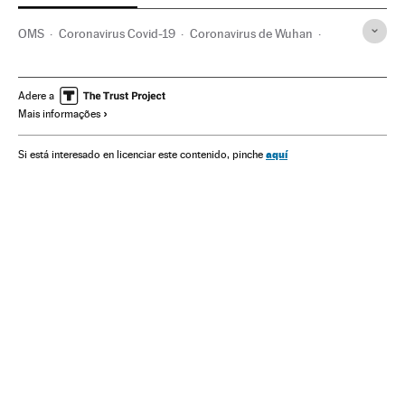
OMS
Coronavirus Covid-19
Coronavirus de Wuhan
Pandemia
Coronavirus
Doenças infecciosas
Doenças respiratórias
Beleza
Mulheres
Consumo
Adere a
Mais informações
Cosméticos
Feminismo
Machismo
Winston Churchill
Segunda Guerra Mundial
Estilo vida
Negocios
aquí
Si está interesado en licenciar este contenido, pinche
Maquiagem