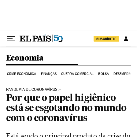
Pular para o conteúdo
SUSCRÍBETE
Economia
CRISE ECONÔMICA
FINANÇAS
GUERRA COMERCIAL
BOLSA
DESEMPREGO
PANDEMIA DE CORONAVÍRUS
Por que o papel higiênico
está se esgotando no mundo
com o coronavírus
Está sendo o principal produto da crise do