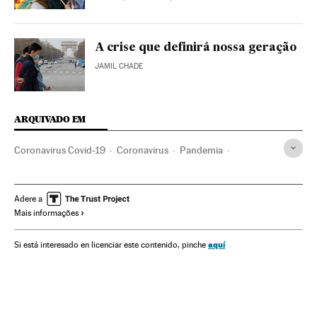
A crise que definirá nossa geração
JAMIL CHADE
ARQUIVADO EM
Coronavirus Covid-19
Coronavirus
Pandemia
Pneumonia
Doenças infecciosas
Doenças respiratórias
Saúde
SARS
Virologia
Medicina
OMS
Brasil
Adere a
Mais informações
Higiene
aquí
Si está interesado en licenciar este contenido, pinche