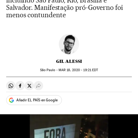
incluindo São Paulo, Rio, Brasília e
Salvador. Manifestação pró-Governo foi
menos contundente
GIL ALESSI
São Paulo -
MAR
18, 2020 - 19:21
EDT
Compartir en Whatsapp
Compartir en Facebook
Compartir en Twitter
Desplegar Redes Sociales
Añadir EL PAÍS en Google