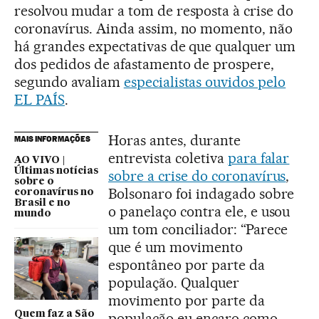
resolvou mudar a tom de resposta à crise do
coronavírus. Ainda assim, no momento, não
há grandes expectativas de que qualquer um
dos pedidos de afastamento de prospere,
segundo avaliam
especialistas ouvidos pelo
EL PAÍS
.
Horas antes, durante
MAIS INFORMAÇÕES
entrevista coletiva
para falar
AO VIVO |
Últimas notícias
sobre a crise do coronavírus
,
sobre o
Bolsonaro foi indagado sobre
coronavírus no
Brasil e no
o panelaço contra ele, e usou
mundo
um tom conciliador: “Parece
que é um movimento
espontâneo por parte da
população. Qualquer
movimento por parte da
Quem faz a São
população eu encaro como