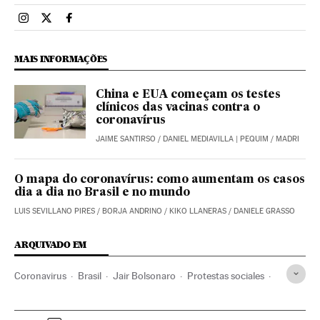
Brasil El País Brasil en Instagram
Brasil El País Brasil en Twitter
Brasil El País Brasil en Facebook
MAIS INFORMAÇÕES
China e EUA começam os testes
clínicos das vacinas contra o
coronavírus
JAIME SANTIRSO
/
DANIEL MEDIAVILLA
| PEQUIM / MADRI
O mapa do coronavírus: como aumentam os casos
dia a dia no Brasil e no mundo
LUIS SEVILLANO PIRES
/
BORJA ANDRINO
/
KIKO LLANERAS
/
DANIELE GRASSO
ARQUIVADO EM
Coronavirus
Brasil
Jair Bolsonaro
Protestas sociales
Coronavirus Covid-19
Pandemia
Enfermedades