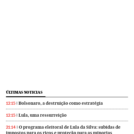
ÚLTIMAS NOTICIAS
Bolsonaro, a destruição como estratégia
12:15
Lula, uma ressurreição
12:15
O programa eleitoral de Lula da Silva: subidas de
21:14
impostos para os ricos e proteção para as minorias