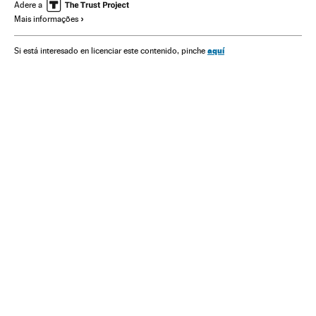
Enfermedades respiratorias
Salud
OMS
MS Brasil
Adere a
Mais informações
aquí
Si está interesado en licenciar este contenido, pinche