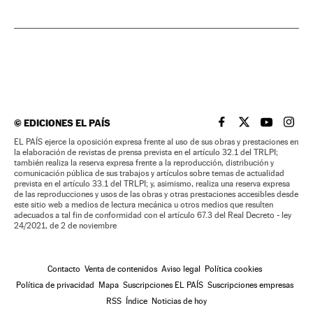
©
EDICIONES EL PAÍS
EL PAÍS BRASIL EN
EL PAÍS BRASI
EL PAÍS B
EL PA
EL PAÍS ejerce la oposición expresa frente al uso de sus obras y prestaciones en
la elaboración de revistas de prensa prevista en el artículo 32.1 del TRLPI;
también realiza la reserva expresa frente a la reproducción, distribución y
comunicación pública de sus trabajos y artículos sobre temas de actualidad
prevista en el artículo 33.1 del TRLPI; y, asimismo, realiza una reserva expresa
de las reproducciones y usos de las obras y otras prestaciones accesibles desde
este sitio web a medios de lectura mecánica u otros medios que resulten
adecuados a tal fin de conformidad con el artículo 67.3 del Real Decreto - ley
24/2021, de 2 de noviembre
Contacto
Venta de contenidos
Aviso legal
Política cookies
Política de privacidad
Mapa
Suscripciones EL PAÍS
Suscripciones empresas
RSS
Índice
Noticias de hoy