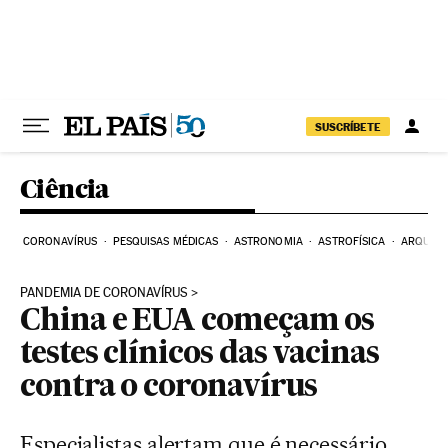
Pular para o conteúdo
SUSCRÍBETE
Ciência
CORONAVÍRUS
PESQUISAS MÉDICAS
ASTRONOMIA
ASTROFÍSICA
ARQUEO
PANDEMIA DE CORONAVÍRUS
China e EUA começam os
testes clínicos das vacinas
contra o coronavírus
Especialistas alertam que é necessário