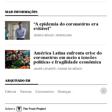
MAIS INFORMAÇÕES
“A epidemia do coronavírus era
evitável”
JESSICA MOUZO
| BARCELONA
América Latina enfrenta crise do
coronavírus em meio a tensões
políticas e fragilidade econômica
JAVIER LAFUENTE
| CIDADE DO MÉXICO
ARQUIVADO EM
Ciência
Vacinas
Coronavirus
Doenças
Coronavirus Covid-19
Vacinação
Doenças respiratórias
China
Estados Unidos
Adere a