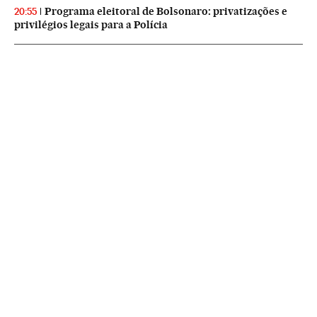
Programa eleitoral de Bolsonaro: privatizações e
20:55
privilégios legais para a Polícia
NEWSLETTERS
Boletín de América
Cada semana en tu cuenta de correo una selección de las noticias,
reportajes y análisis de los periodistas de EL PAÍS con los acontecimientos
más relevantes del continente.