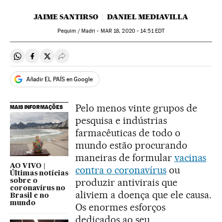
JAIME SANTIRSO
DANIEL MEDIAVILLA
Pequim / Madri -
MAR
18, 2020 - 14:51
EDT
Compartir en Whatsapp
Compartir en Facebook
Compartir en Twitter
Desplegar Redes Sociales
Añadir EL PAÍS en Google
Pelo menos vinte grupos de
MAIS INFORMAÇÕES
pesquisa e indústrias
farmacêuticas de todo o
mundo estão procurando
maneiras de formular
vacinas
AO VIVO |
contra o coronavírus
ou
Últimas notícias
produzir antivirais que
sobre o
coronavírus no
aliviem a doença que ele causa.
Brasil e no
mundo
Os enormes esforços
dedicados ao seu