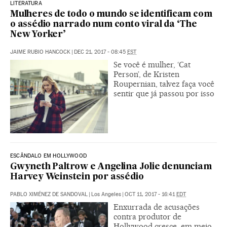
LITERATURA
Mulheres de todo o mundo se identificam com
o assédio narrado num conto viral da ‘The
New Yorker’
JAIME RUBIO HANCOCK
|
DEC 21, 2017 - 08:45
EST
Se você é mulher, ‘Cat
Person’, de Kristen
Roupernian, talvez faça você
sentir que já passou por isso
ESCÂNDALO EM HOLLYWOOD
Gwyneth Paltrow e Angelina Jolie denunciam
Harvey Weinstein por assédio
PABLO XIMÉNEZ DE SANDOVAL
|
Los Angeles
|
OCT 11, 2017 - 16:41
EDT
Enxurrada de acusações
contra produtor de
Hollywood cresce, em meio