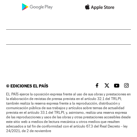
©
EDICIONES EL PAÍS
EL PAÍS BRASIL EN
EL PAÍS BRASI
EL PAÍS B
EL PA
EL PAÍS ejerce la oposición expresa frente al uso de sus obras y prestaciones en
la elaboración de revistas de prensa prevista en el artículo 32.1 del TRLPI;
también realiza la reserva expresa frente a la reproducción, distribución y
comunicación pública de sus trabajos y artículos sobre temas de actualidad
prevista en el artículo 33.1 del TRLPI; y, asimismo, realiza una reserva expresa
de las reproducciones y usos de las obras y otras prestaciones accesibles desde
este sitio web a medios de lectura mecánica u otros medios que resulten
adecuados a tal fin de conformidad con el artículo 67.3 del Real Decreto - ley
24/2021, de 2 de noviembre