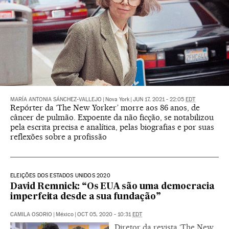
MARÍA ANTONIA SÁNCHEZ-VALLEJO
|
Nova York
|
JUN 17, 2021 - 22:05
EDT
Repórter da ‘The New Yorker’ morre aos 86 anos, de
câncer de pulmão. Expoente da não ficção, se notabilizou
pela escrita precisa e analítica, pelas biografias e por suas
reflexões sobre a profissão
ELEIÇÕES DOS ESTADOS UNIDOS 2020
David Remnick: “Os EUA são uma democracia
imperfeita desde a sua fundação”
CAMILA OSORIO
|
México
|
OCT 05, 2020 - 10:31
EDT
Diretor da revista ‘The New