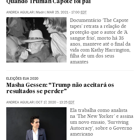
Quando Truman Capote foi pai
ANDREA AGUILAR
|
Madri
|
MAR 25, 2021 - 17:00
EDT
Documentário ‘The Capote
tapes’ retrata a relação de
proteção que o autor de ‘A
sangue frio’, morto há 35
anos, manteve até o final da
vida com Kathy Harrington,
filha de um dos seus
amantes
ELEIÇÕES EUA 2020
Masha Gessen: “Trump não aceitará os
resultados se perder”
ANDREA AGUILAR
|
OCT 17, 2020 - 13:25
EDT
Ela trabalha como analista
na ‘The New Yorker’ e assina
um novo ensaio, ‘Surviving
Autocracy’, sobre o Governo
americano