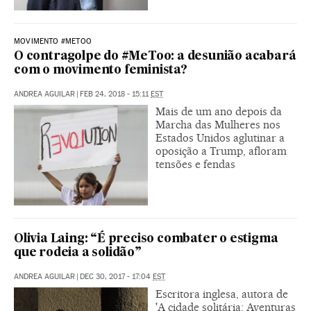
MOVIMENTO #METOO
O contragolpe do #MeToo: a desunião acabará
com o movimento feminista?
ANDREA AGUILAR
|
FEB 24, 2018 - 15:11
EST
Mais de um ano depois da
Marcha das Mulheres nos
Estados Unidos aglutinar a
oposição a Trump, afloram
tensões e fendas
Olivia Laing: “É preciso combater o estigma
que rodeia a solidão”
ANDREA AGUILAR
|
DEC 30, 2017 - 17:04
EST
Escritora inglesa, autora de
'A cidade solitária: Aventuras