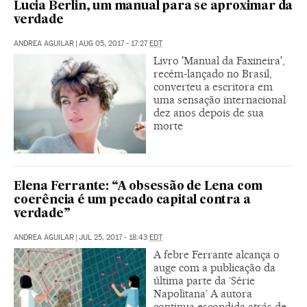
Lucia Berlin, um manual para se aproximar da
verdade
ANDREA AGUILAR
|
AUG 05, 2017 - 17:27
EDT
Livro 'Manual da Faxineira',
recém-lançado no Brasil,
converteu a escritora em
uma sensação internacional
dez anos depois de sua
morte
Elena Ferrante: “A obsessão de Lena com
coerência é um pecado capital contra a
verdade”
ANDREA AGUILAR
|
JUL 25, 2017 - 18:43
EDT
A febre Ferrante alcança o
auge com a publicação da
última parte da ‘Série
Napolitana’ A autora
continua escondida atrás de