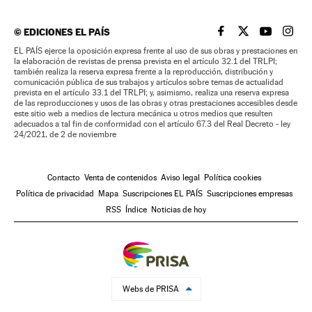
©
EDICIONES EL PAÍS
EL PAÍS BRASIL EN
EL PAÍS BRASI
EL PAÍS B
EL PA
EL PAÍS ejerce la oposición expresa frente al uso de sus obras y prestaciones en
la elaboración de revistas de prensa prevista en el artículo 32.1 del TRLPI;
también realiza la reserva expresa frente a la reproducción, distribución y
comunicación pública de sus trabajos y artículos sobre temas de actualidad
prevista en el artículo 33.1 del TRLPI; y, asimismo, realiza una reserva expresa
de las reproducciones y usos de las obras y otras prestaciones accesibles desde
este sitio web a medios de lectura mecánica u otros medios que resulten
adecuados a tal fin de conformidad con el artículo 67.3 del Real Decreto - ley
24/2021, de 2 de noviembre
Contacto
Venta de contenidos
Aviso legal
Política cookies
Política de privacidad
Mapa
Suscripciones EL PAÍS
Suscripciones empresas
RSS
Índice
Noticias de hoy
Webs de PRISA