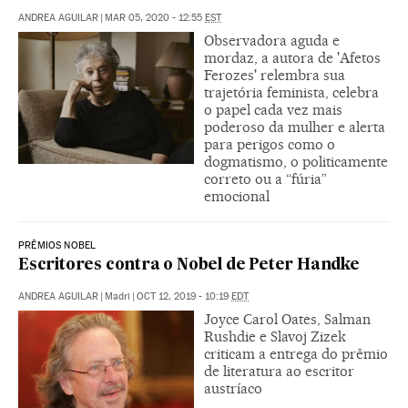
ANDREA AGUILAR
|
MAR 05, 2020 - 12:55
EST
Observadora aguda e
mordaz, a autora de 'Afetos
Ferozes' relembra sua
trajetória feminista, celebra
o papel cada vez mais
poderoso da mulher e alerta
para perigos como o
dogmatismo, o politicamente
correto ou a “fúria”
emocional
PRÊMIOS NOBEL
Escritores contra o Nobel de Peter Handke
ANDREA AGUILAR
|
Madri
|
OCT 12, 2019 - 10:19
EDT
Joyce Carol Oates, Salman
Rushdie e Slavoj Zizek
criticam a entrega do prêmio
de literatura ao escritor
austríaco