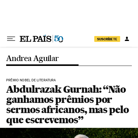
Pular para o conteúdo
SUSCRÍBETE
Andrea Aguilar
PRÊMIO NOBEL DE LITERATURA
Abdulrazak Gurnah: “Não
ganhamos prêmios por
sermos africanos, mas pelo
que escrevemos”