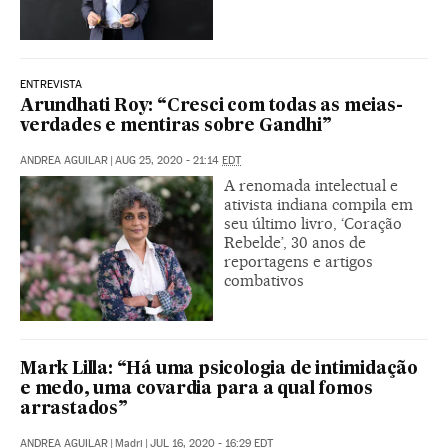
ENTREVISTA
Arundhati Roy: “Cresci com todas as meias-
verdades e mentiras sobre Gandhi”
ANDREA AGUILAR
|
AUG 25, 2020 - 21:14
EDT
A renomada intelectual e
ativista indiana compila em
seu último livro, ‘Coração
Rebelde’, 30 anos de
reportagens e artigos
combativos
Mark Lilla: “Há uma psicologia de intimidação
e medo, uma covardia para a qual fomos
arrastados”
ANDREA AGUILAR
|
Madri
|
JUL 16, 2020 - 16:29
EDT