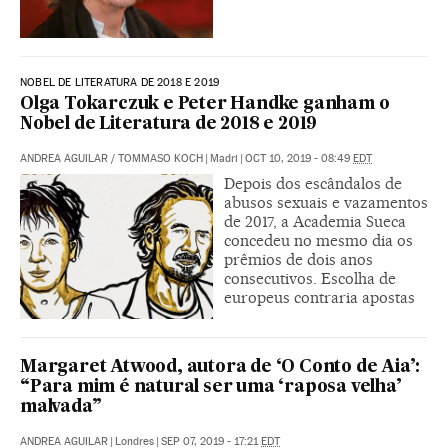
NOBEL DE LITERATURA DE 2018 E 2019
Olga Tokarczuk e Peter Handke ganham o
Nobel de Literatura de 2018 e 2019
ANDREA AGUILAR
/
TOMMASO KOCH
|
Madri
|
OCT 10, 2019 - 08:49
EDT
Depois dos escândalos de
abusos sexuais e vazamentos
de 2017, a Academia Sueca
concedeu no mesmo dia os
prêmios de dois anos
consecutivos. Escolha de
europeus contraria apostas
Margaret Atwood, autora de ‘O Conto de Aia’:
“Para mim é natural ser uma ‘raposa velha’
malvada”
ANDREA AGUILAR
|
Londres
|
SEP 07, 2019 - 17:21
EDT