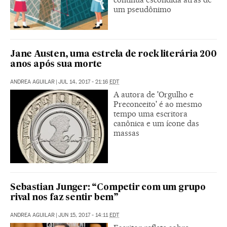
um pseudônimo
Jane Austen, uma estrela de rock literária 200
anos após sua morte
ANDREA AGUILAR
|
JUL 14, 2017 - 21:16
EDT
A autora de 'Orgulho e
Preconceito' é ao mesmo
tempo uma escritora
canônica e um ícone das
massas
Sebastian Junger: “Competir com um grupo
rival nos faz sentir bem”
ANDREA AGUILAR
|
JUN 15, 2017 - 14:11
EDT