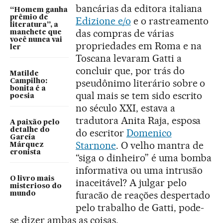
bancárias da editora italiana
“Homem ganha
prêmio de
Edizione e/o
e o rastreamento
literatura”, a
das compras de várias
manchete que
você nunca vai
propriedades em Roma e na
ler
Toscana levaram Gatti a
concluir que, por trás do
Matilde
pseudônimo literário sobre o
Campilho:
bonita é a
qual mais se tem sido escrito
poesia
no século XXI, estava a
tradutora Anita Raja, esposa
A paixão pelo
detalhe do
do escritor
Domenico
García
Starnone
. O velho mantra de
Márquez
cronista
“siga o dinheiro” é uma bomba
informativa ou uma intrusão
O livro mais
inaceitável? A julgar pelo
misterioso do
furacão de reações despertado
mundo
pelo trabalho de Gatti, pode-
se dizer ambas as coisas.