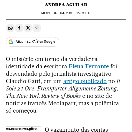
ANDREA AGUILAR
Madri -
OCT
04, 2016 - 15:35
EDT
Compartir en Whatsapp
Compartir en Facebook
Compartir en Twitter
Desplegar Redes Sociales
Añadir EL PAÍS en Google
O mistério em torno da verdadeira
identidade da escritora
Elena Ferrante
foi
desvendado pelo jornalista investigativo
Claudio Gatti, em um
artigo publicado
no
Il
Sole 24 Ore
,
Frankfurter Allgemeine Zeitung
,
The New York Review of Books
e no site de
notícias francês Mediapart, mas a polêmica
só começou.
O vazamento das contas
MAIS INFORMAÇÕES