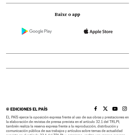
Baixe o app
©
EDICIONES EL PAÍS
EL PAÍS BRASIL EN
EL PAÍS BRASI
EL PAÍS B
EL PA
EL PAÍS ejerce la oposición expresa frente al uso de sus obras y prestaciones en
la elaboración de revistas de prensa prevista en el artículo 32.1 del TRLPI;
también realiza la reserva expresa frente a la reproducción, distribución y
comunicación pública de sus trabajos y artículos sobre temas de actualidad