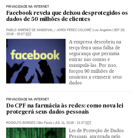
PRIVACIDADE NA INTERNET
Facebook revela que deixou desprotegidos os
dados de 50 milhões de clientes
PABLO XIMÉNEZ DE SANDOVAL
/
JORDI PÉREZ COLOMÉ
|
Los Angeles
|
SEP 28,
2018 - 15:07
EDT
A empresa descobriu na
terça-feira uma falha de
segurança que permitia
entrar nas contas e
manipulá-las. Por isso,
forçou 90 milhões de
usuários a reinserir seus
dados
PRIVACIDADE NA INTERNET
Do CPF na farmácia às redes: como nova lei
protegerá seus dados pessoais
RODOLFO BORGES
|
São Paulo
|
JUL 11, 2018 - 21:37
EDT
Lei de Proteção de Dados
Pessoais, aprovada pelo