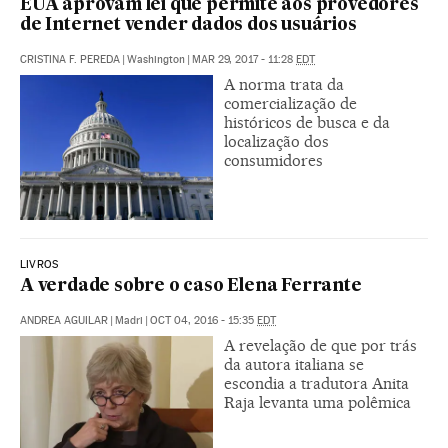
EUA aprovam lei que permite aos provedores
de Internet vender dados dos usuários
CRISTINA F. PEREDA
|
Washington
|
MAR 29, 2017 - 11:28
EDT
A norma trata da
comercialização de
históricos de busca e da
localização dos
consumidores
LIVROS
A verdade sobre o caso Elena Ferrante
ANDREA AGUILAR
|
Madri
|
OCT 04, 2016 - 15:35
EDT
A revelação de que por trás
da autora italiana se
escondia a tradutora Anita
Raja levanta uma polêmica