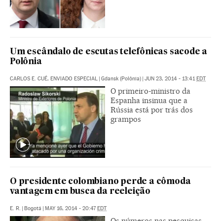
Um escândalo de escutas telefônicas sacode a
Polônia
CARLOS E. CUÉ, ENVIADO ESPECIAL
|
Gdansk (Polônia)
|
JUN 23, 2014 - 13:41
EDT
O primeiro-ministro da
Espanha insinua que a
Rússia está por trás dos
grampos
O presidente colombiano perde a cômoda
vantagem em busca da reeleição
E. R.
|
Bogotá
|
MAY 16, 2014 - 20:47
EDT
Os números nas pesquisas