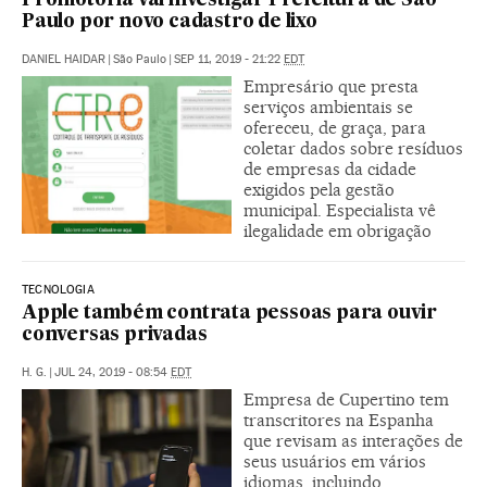
Promotoria vai investigar Prefeitura de São
Paulo por novo cadastro de lixo
DANIEL HAIDAR
|
São Paulo
|
SEP 11, 2019 - 21:22
EDT
Empresário que presta
serviços ambientais se
ofereceu, de graça, para
coletar dados sobre resíduos
de empresas da cidade
exigidos pela gestão
municipal. Especialista vê
ilegalidade em obrigação
TECNOLOGIA
Apple também contrata pessoas para ouvir
conversas privadas
H. G.
|
JUL 24, 2019 - 08:54
EDT
Empresa de Cupertino tem
transcritores na Espanha
que revisam as interações de
seus usuários em vários
idiomas, incluindo