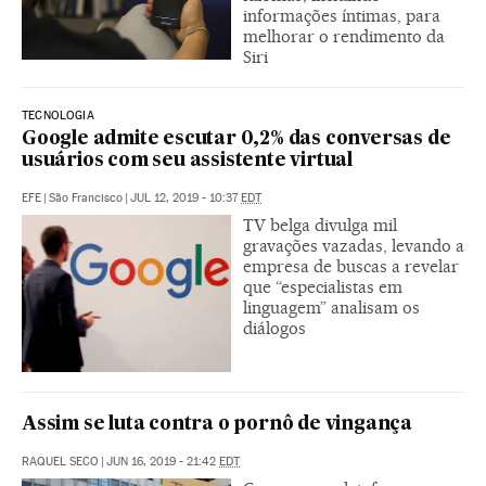
informações íntimas, para
melhorar o rendimento da
Siri
TECNOLOGIA
Google admite escutar 0,2% das conversas de
usuários com seu assistente virtual
EFE
|
São Francisco
|
JUL 12, 2019 - 10:37
EDT
TV belga divulga mil
gravações vazadas, levando a
empresa de buscas a revelar
que “especialistas em
linguagem” analisam os
diálogos
Assim se luta contra o pornô de vingança
RAQUEL SECO
|
JUN 16, 2019 - 21:42
EDT