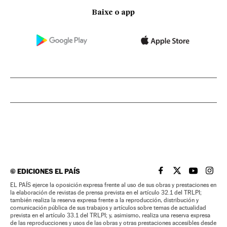
Baixe o app
©
EDICIONES EL PAÍS
EL PAÍS BRASIL EN
EL PAÍS BRASI
EL PAÍS B
EL PA
EL PAÍS ejerce la oposición expresa frente al uso de sus obras y prestaciones en
la elaboración de revistas de prensa prevista en el artículo 32.1 del TRLPI;
también realiza la reserva expresa frente a la reproducción, distribución y
comunicación pública de sus trabajos y artículos sobre temas de actualidad
prevista en el artículo 33.1 del TRLPI; y, asimismo, realiza una reserva expresa
de las reproducciones y usos de las obras y otras prestaciones accesibles desde