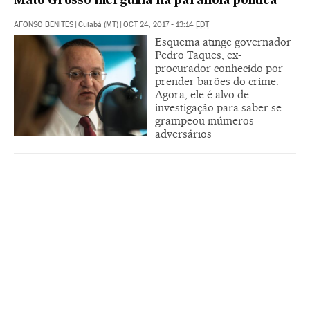
Mato Grosso mergulha na paranoia política
AFONSO BENITES
|
Cuiabá (MT)
|
OCT 24, 2017 - 13:14
EDT
Esquema atinge governador
Pedro Taques, ex-
procurador conhecido por
prender barões do crime.
Agora, ele é alvo de
investigação para saber se
grampeou inúmeros
adversários