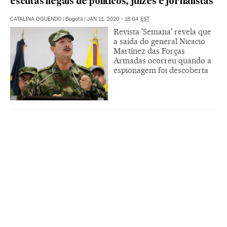
escutas ilegais de políticos, juízes e jornalistas
CATALINA OQUENDO
|
Bogotá
|
JAN 11, 2020 - 18:04
EST
Revista 'Semana' revela que
a saída do general Nicacio
Martínez das Forças
Armadas ocorreu quando a
espionagem foi descoberta