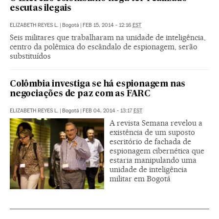
escutas ilegais
ELIZABETH REYES L.
|
Bogotá
|
FEB 15, 2014 - 12:16
EST
Seis militares que trabalharam na unidade de inteligência,
centro da polêmica do escândalo de espionagem, serão
substituídos
Colômbia investiga se há espionagem nas
negociações de paz com as FARC
ELIZABETH REYES L.
|
Bogotá
|
FEB 04, 2014 - 13:17
EST
A revista Semana revelou a
existência de um suposto
escritório de fachada de
espionagem cibernética que
estaria manipulando uma
unidade de inteligência
militar em Bogotá