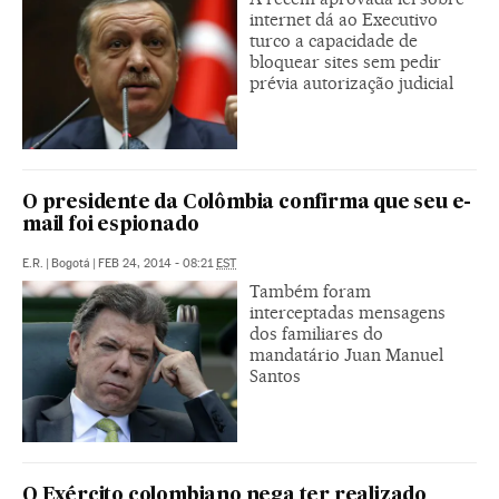
internet dá ao Executivo
turco a capacidade de
bloquear sites sem pedir
prévia autorização judicial
O presidente da Colômbia confirma que seu e-
mail foi espionado
E.R.
|
Bogotá
|
FEB 24, 2014 - 08:21
EST
Também foram
interceptadas mensagens
dos familiares do
mandatário Juan Manuel
Santos
O Exército colombiano nega ter realizado