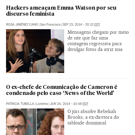
Hackers ameaçam Emma Watson por seu
discurso feminista
ROSA JIMÉNEZ CANO
|
San Francisco
|
SEP 23, 2014 - 20:12
EDT
Mensagens chegam por meio
de site que faz uma
contagem regressiva para
divulgar fotos da atriz nua
O ex-chefe de Comunicação de Cameron é
condenado pelo caso ‘News of the World’
PATRICIA TUBELLA
|
Londres
|
JUN 24, 2014 - 10:48
EDT
O júri absolve Rebekah
Brooks, a ex-diretora do
tabloide dominical