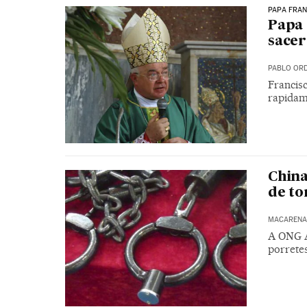
PAPA FRA
Papa 
sacer
PABLO OR
Francis
rapidam
China
de to
MACARENA 
A ONG A
porrete