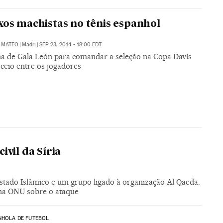
xos machistas no tênis espanhol
 MATEO
|
Madri
|
SEP 23, 2014 - 18:00
EDT
ha de Gala León para comandar a seleção na Copa Davis
ceio entre os jogadores
vil da Síria
tado Islâmico e um grupo ligado à organização Al Qaeda.
na ONU sobre o ataque
NHOLA DE FUTEBOL