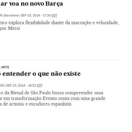
r voa no novo Barça
ÍN
|
Barcelona
|
SEP 23, 2014 - 17:30
EDT
eiro explora flexibilidade diante da marcação e velocidade,
 por Messi
E ARTE
entender o que não existe
AYA
|
SEP 23, 2014 - 16:52
EDT
ção da Bienal de São Paulo busca compreender uma
de em transformação Evento conta com uma grande
a de artistas e curadores espanhóis