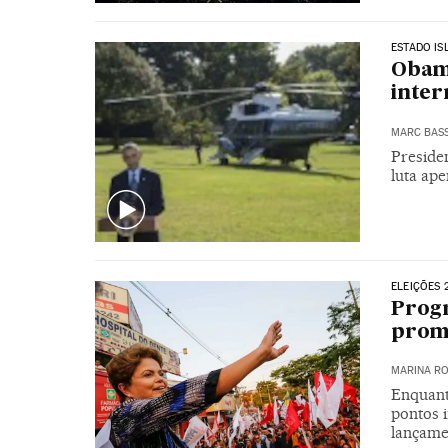
ESTADO IS
Obama
inter
MARC BAS
Preside
luta ap
ELEIÇÕES 
Progr
prom
MARINA RO
Enquant
pontos 
lançame