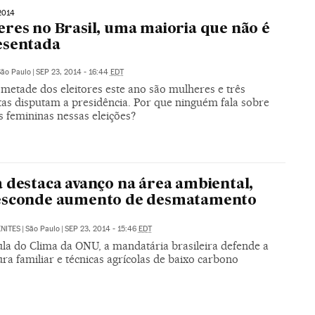
2014
res no Brasil, uma maioria que não é
esentada
São Paulo
|
SEP 23, 2014 - 16:44
EDT
metade dos eleitores este ano são mulheres e três
tas disputam a presidência. Por que ninguém fala sobre
s femininas nessas eleições?
 destaca avanço na área ambiental,
esconde aumento de desmatamento
NITES
|
São Paulo
|
SEP 23, 2014 - 15:46
EDT
la do Clima da ONU, a mandatária brasileira defende a
ura familiar e técnicas agrícolas de baixo carbono