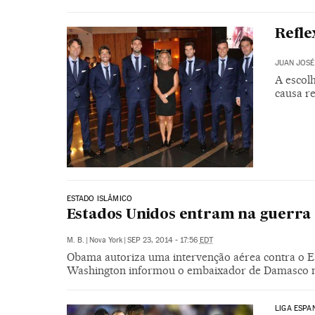
Refle
JUAN JOSÉ
A escol
causa re
ESTADO ISLÂMICO
Estados Unidos entram na guerra ci
M. B.
|
Nova York
|
SEP 23, 2014 - 17:56
EDT
Obama autoriza uma intervenção aérea contra o Es
Washington informou o embaixador de Damasco 
LIGA ESPA