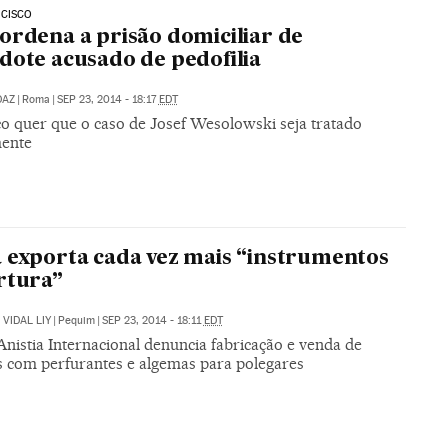
NCISCO
ordena a prisão domiciliar de
dote acusado de pedofilia
DAZ
|
Roma
|
SEP 23, 2014 - 18:17
EDT
co quer que o caso de Josef Wesolowski seja tratado
ente
 exporta cada vez mais “instrumentos
rtura”
VIDAL LIY
|
Pequim
|
SEP 23, 2014 - 18:11
EDT
nistia Internacional denuncia fabricação e venda de
s com perfurantes e algemas para polegares