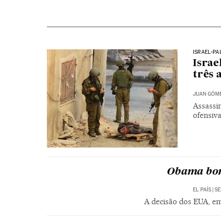
ISRAEL-PA
Israe
três 
JUAN GÓM
Assassin
ofensiva
Obama bom
EL PAÍS
|
SE
A decisão dos EUA, em