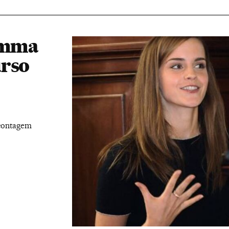
Emma
urso
 contagem