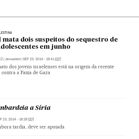
LESTINA
l mata dois suspeitos do sequestro de
adolescentes em junho
EZ
|
Jerusalém
|
SEP 23, 2014 - 19:41
EDT
ato dos jovens israelenses está na origem da recente
 contra a Faixa de Gaza
bardeia a Síria
P 23, 2014 - 18:28
EDT
bora tardia, deve ser apoiada