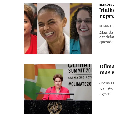
ELEIÇÕES 
Mulhe
repr
M. ROSSI
|
Mais da 
candida
questõe
Dilma
mas 
AFONSO BE
Na Cúpu
agricult