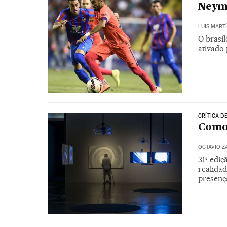
Neyma
LUIS MART
O brasil
ativado
CRÍTICA D
Como 
OCTAVIO Z
31ª edi
realida
presenç