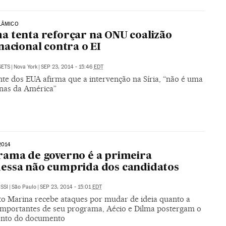
LÂMICO
 tenta reforçar na ONU coalizão
nacional contra o EI
SETS
|
Nova York
|
SEP 23, 2014 - 15:46
EDT
nte dos EUA afirma que a intervenção na Síria, “não é uma
enas da América”
2014
ama de governo é a primeira
essa não cumprida dos candidatos
SSI
|
São Paulo
|
SEP 23, 2014 - 15:01
EDT
o Marina recebe ataques por mudar de ideia quanto a
importantes de seu programa, Aécio e Dilma postergam o
nto do documento