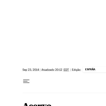
Pular para o conteúdo
ESPAÑA
Sep 23, 2014
|
Atualizado 20:12
EDT
|
Edição: