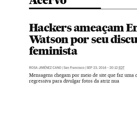
Acervo
Hackers ameaçam 
Watson por seu disc
feminista
ROSA JIMÉNEZ CANO
|
San Francisco
|
SEP 23, 2014 - 20:12
EDT
Mensagens chegam por meio de site que faz uma
regressiva para divulgar fotos da atriz nua