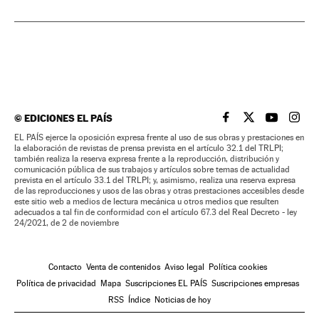
©
EDICIONES EL PAÍS
EL PAÍS BRASIL EN
EL PAÍS BRASI
EL PAÍS B
EL PA
EL PAÍS ejerce la oposición expresa frente al uso de sus obras y prestaciones en
la elaboración de revistas de prensa prevista en el artículo 32.1 del TRLPI;
también realiza la reserva expresa frente a la reproducción, distribución y
comunicación pública de sus trabajos y artículos sobre temas de actualidad
prevista en el artículo 33.1 del TRLPI; y, asimismo, realiza una reserva expresa
de las reproducciones y usos de las obras y otras prestaciones accesibles desde
este sitio web a medios de lectura mecánica u otros medios que resulten
adecuados a tal fin de conformidad con el artículo 67.3 del Real Decreto - ley
24/2021, de 2 de noviembre
Contacto
Venta de contenidos
Aviso legal
Política cookies
Política de privacidad
Mapa
Suscripciones EL PAÍS
Suscripciones empresas
RSS
Índice
Noticias de hoy