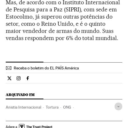
Mas, de acordo com o Instituto Internacional
de Pesquisa para a Paz (SIPRI), com sede em
Estocolmo, já superou outras potências do
setor, como o Reino Unido, e é o quinto
maior vendedor de armas do mundo. Suas
vendas respondem por 6% do total mundial.
Receba o boletim do EL PAÍS América
Internacional El País Brasil en Twitter
Internacional El País Brasil en Instagram
Internacional El País Brasil en Facebook
ARQUIVADO EM
Anistia Internacional
Tortura
ONG
Integridade pessoal
China
Solidariedade
Direitos humanos
Ásia oriental
Ásia
Delitos
Adere a