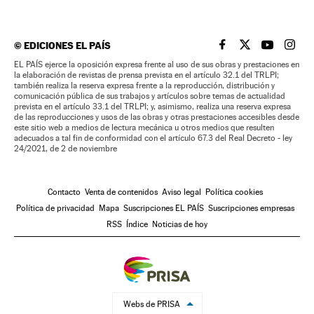
©
EDICIONES EL PAÍS
EL PAÍS BRASIL EN
EL PAÍS BRASI
EL PAÍS B
EL PA
EL PAÍS ejerce la oposición expresa frente al uso de sus obras y prestaciones en
la elaboración de revistas de prensa prevista en el artículo 32.1 del TRLPI;
también realiza la reserva expresa frente a la reproducción, distribución y
comunicación pública de sus trabajos y artículos sobre temas de actualidad
prevista en el artículo 33.1 del TRLPI; y, asimismo, realiza una reserva expresa
de las reproducciones y usos de las obras y otras prestaciones accesibles desde
este sitio web a medios de lectura mecánica u otros medios que resulten
adecuados a tal fin de conformidad con el artículo 67.3 del Real Decreto - ley
24/2021, de 2 de noviembre
Contacto
Venta de contenidos
Aviso legal
Política cookies
Política de privacidad
Mapa
Suscripciones EL PAÍS
Suscripciones empresas
RSS
Índice
Noticias de hoy
Webs de PRISA