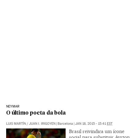
NEYMAR
O último poeta da bola
LUIS MARTÍN
/
JUAN I. IRIGOYEN
|
Barcelona
|
JAN 18, 2015 - 15:41
EST
Brasil reivindica um ícone
social para substituir Ayrton