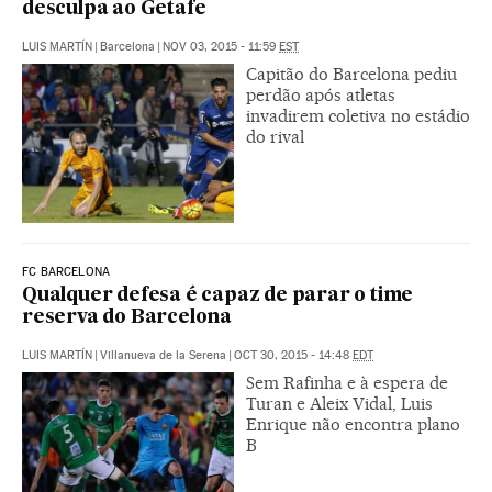
desculpa ao Getafe
LUIS MARTÍN
|
Barcelona
|
NOV 03, 2015 - 11:59
EST
Capitão do Barcelona pediu
perdão após atletas
invadirem coletiva no estádio
do rival
FC BARCELONA
Qualquer defesa é capaz de parar o time
reserva do Barcelona
LUIS MARTÍN
|
Villanueva de la Serena
|
OCT 30, 2015 - 14:48
EDT
Sem Rafinha e à espera de
Turan e Aleix Vidal, Luis
Enrique não encontra plano
B