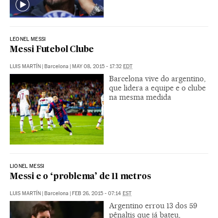
LEONEL MESSI
Messi Futebol Clube
LUIS MARTÍN
|
Barcelona
|
MAY 08, 2015 - 17:32
EDT
Barcelona vive do argentino,
que lidera a equipe e o clube
na mesma medida
LIONEL MESSI
Messi e o ‘problema’ de 11 metros
LUIS MARTÍN
|
Barcelona
|
FEB 26, 2015 - 07:14
EST
Argentino errou 13 dos 59
pênaltis que já bateu,