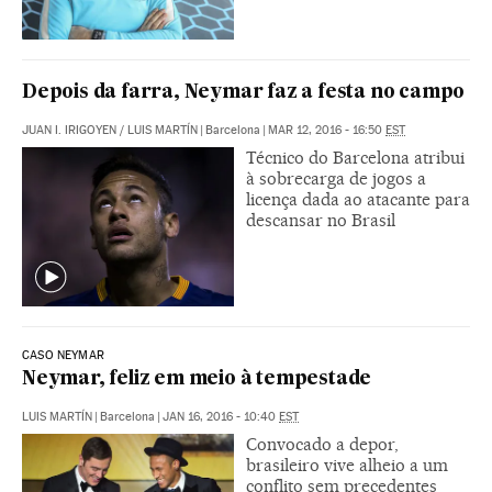
Depois da farra, Neymar faz a festa no campo
JUAN I. IRIGOYEN
/
LUIS MARTÍN
|
Barcelona
|
MAR 12, 2016 - 16:50
EST
Técnico do Barcelona atribui
à sobrecarga de jogos a
licença dada ao atacante para
descansar no Brasil
CASO NEYMAR
Neymar, feliz em meio à tempestade
LUIS MARTÍN
|
Barcelona
|
JAN 16, 2016 - 10:40
EST
Convocado a depor,
brasileiro vive alheio a um
conflito sem precedentes