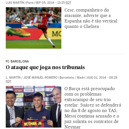
LUIS MARTÍN
|
Paris
|
SEP 05, 2014 - 13:25
EDT
Cesc, companheiro do
atacante, adverte que a
Espanha não é tão vertical
quanto o Chelsea
FC BARCELONA
O ataque que joga nos tribunais
L. MARTÍN
/
JOSÉ MANUEL ROMERO
|
Barcelona / Madri
|
AUG 01, 2014 - 08:28
EDT
O Barça está preocupado
com os problemas
extracampo de seu trio
estelar: Suárez se defenderá
no dia 8 de agosto no TAS,
Messi continua acusado e o
juiz solicita os contratos de
Neymar