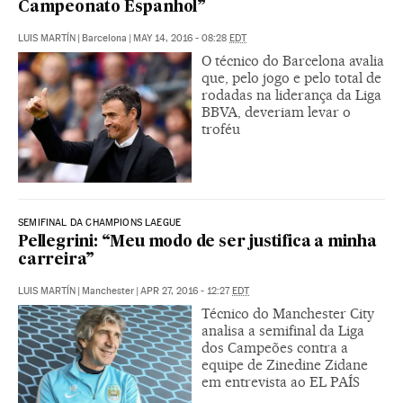
Campeonato Espanhol”
LUIS MARTÍN
|
Barcelona
|
MAY 14, 2016 - 08:28
EDT
O técnico do Barcelona avalia
que, pelo jogo e pelo total de
rodadas na liderança da Liga
BBVA, deveriam levar o
troféu
SEMIFINAL DA CHAMPIONS LAEGUE
Pellegrini: “Meu modo de ser justifica a minha
carreira”
LUIS MARTÍN
|
Manchester
|
APR 27, 2016 - 12:27
EDT
Técnico do Manchester City
analisa a semifinal da Liga
dos Campeões contra a
equipe de Zinedine Zidane
em entrevista ao EL PAÍS