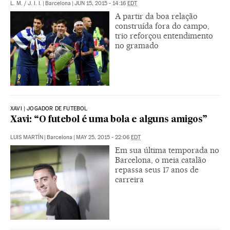
L. M.
/
J. I. I.
|
Barcelona
|
JUN 15, 2015 - 14:16
EDT
A partir da boa relação
construída fora do campo,
trio reforçou entendimento
no gramado
XAVI | JOGADOR DE FUTEBOL
Xavi: “O futebol é uma bola e alguns amigos”
LUIS MARTÍN
|
Barcelona
|
MAY 25, 2015 - 22:06
EDT
Em sua última temporada no
Barcelona, o meia catalão
repassa seus 17 anos de
carreira