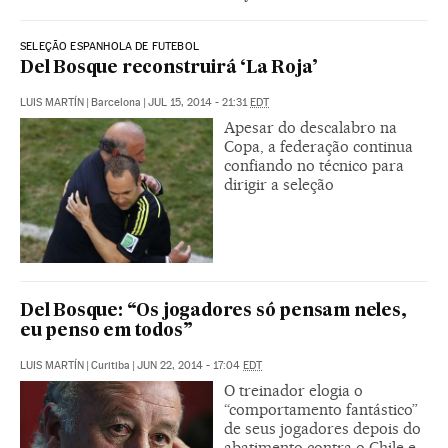
SELEÇÃO ESPANHOLA DE FUTEBOL
Del Bosque reconstruirá ‘La Roja’
LUIS MARTÍN
|
Barcelona
|
JUL 15, 2014 - 21:31
EDT
Apesar do descalabro na
Copa, a federação continua
confiando no técnico para
dirigir a seleção
Del Bosque: “Os jogadores só pensam neles,
eu penso em todos”
LUIS MARTÍN
|
Curitiba
|
JUN 22, 2014 - 17:04
EDT
O treinador elogia o
“comportamento fantástico”
de seus jogadores depois do
abatimento contra o Chile e