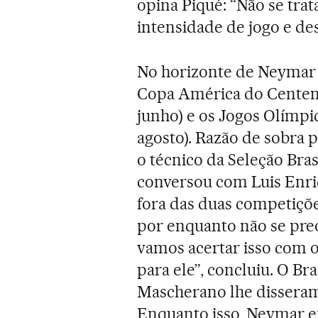
opina Piqué: “Não se trat
intensidade de jogo e de
No horizonte de Neymar
Copa América do Centená
junho) e os Jogos Olímpic
agosto). Razão de sobra pa
o técnico da Seleção Bras
conversou com Luis Enri
fora das duas competiçõe
por enquanto não se preo
vamos acertar isso com 
para ele”, concluiu. O Br
Mascherano lhe disseram
Enquanto isso, Neymar en