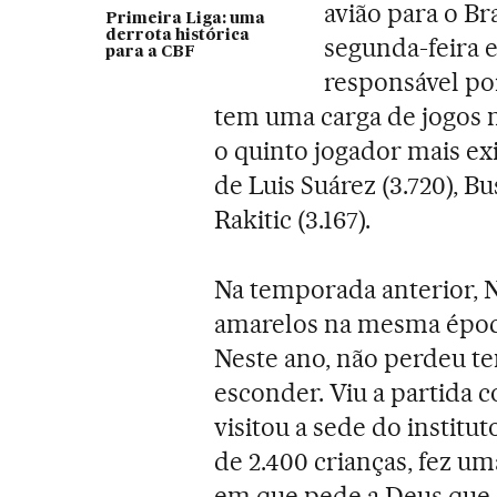
avião para o Br
Primeira Liga: uma
derrota histórica
segunda-feira e
para a CBF
responsável po
tem uma carga de jogos m
o quinto jogador mais exi
de Luis Suárez (3.720), Bu
Rakitic (3.167).
Na temporada anterior, N
amarelos na mesma época
Neste ano, não perdeu te
esconder. Viu a partida 
visitou a sede do institu
de 2.400 crianças, fez u
em que pede a Deus que o