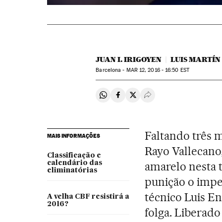
JUAN I. IRIGOYEN
LUIS MARTÍN
Barcelona -
MAR
12, 2016 - 16:50
EST
Compartir en Whatsapp
Compartir en Facebook
Compartir en Twitter
Desplegar Redes Soci
Faltando três m
MAIS INFORMAÇÕES
Rayo Vallecano
Classificação e
calendário das
amarelo nesta
eliminatórias
punição o impe
técnico Luis En
A velha CBF resistirá a
2016?
folga. Liberad