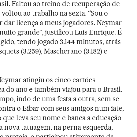
asil. Faltou ao treino de recuperação de
 voltou ao trabalho na sexta. “Sou o
r dar licença a meus jogadores. Neymar
uito grande”, justificou Luis Enrique. É
gido, tendo jogado 3.144 minutos, atrás
squets (3.259), Mascherano (3.182) e
eymar atingiu os cinco cartões
 do ano e também viajou para o Brasil.
mpo, indo de uma festa a outra, sem se
contra o Eibar com seus amigos num iate,
to que leva seu nome e banca a educação
ma nova tatuagem, na perna esquerda,
 proteja, e participou ativamente da