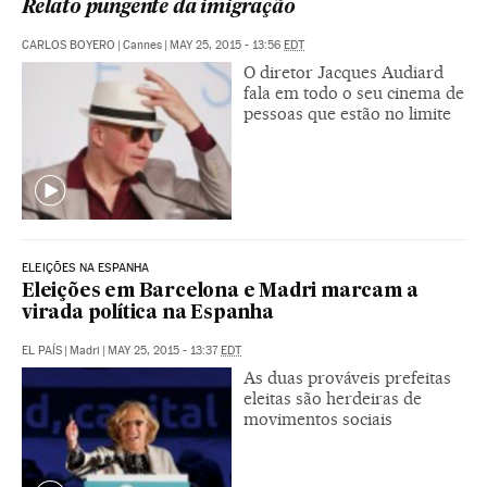
Relato pungente da imigração
CARLOS BOYERO
|
Cannes
|
MAY 25, 2015 - 13:56
EDT
O diretor Jacques Audiard
fala em todo o seu cinema de
pessoas que estão no limite
ELEIÇÕES NA ESPANHA
Eleições em Barcelona e Madri marcam a
virada política na Espanha
EL PAÍS
|
Madri
|
MAY 25, 2015 - 13:37
EDT
As duas prováveis prefeitas
eleitas são herdeiras de
movimentos sociais