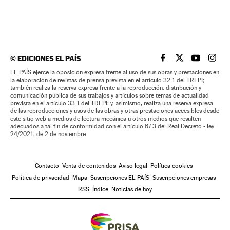
©
EDICIONES EL PAÍS
EL PAÍS BRASIL EN
EL PAÍS BRASI
EL PAÍS B
EL PA
EL PAÍS ejerce la oposición expresa frente al uso de sus obras y prestaciones en
la elaboración de revistas de prensa prevista en el artículo 32.1 del TRLPI;
también realiza la reserva expresa frente a la reproducción, distribución y
comunicación pública de sus trabajos y artículos sobre temas de actualidad
prevista en el artículo 33.1 del TRLPI; y, asimismo, realiza una reserva expresa
de las reproducciones y usos de las obras y otras prestaciones accesibles desde
este sitio web a medios de lectura mecánica u otros medios que resulten
adecuados a tal fin de conformidad con el artículo 67.3 del Real Decreto - ley
24/2021, de 2 de noviembre
Contacto
Venta de contenidos
Aviso legal
Política cookies
Política de privacidad
Mapa
Suscripciones EL PAÍS
Suscripciones empresas
RSS
Índice
Noticias de hoy