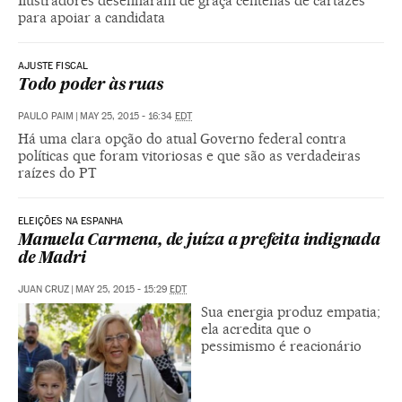
Ilustradores desenharam de graça centenas de cartazes
para apoiar a candidata
AJUSTE FISCAL
Todo poder às ruas
PAULO PAIM
|
MAY 25, 2015 - 16:34
EDT
Há uma clara opção do atual Governo federal contra
políticas que foram vitoriosas e que são as verdadeiras
raízes do PT
ELEIÇÕES NA ESPANHA
Manuela Carmena, de juíza a prefeita indignada
de Madri
JUAN CRUZ
|
MAY 25, 2015 - 15:29
EDT
Sua energia produz empatia;
ela acredita que o
pessimismo é reacionário