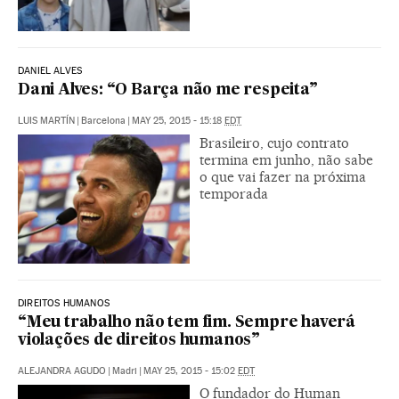
DANIEL ALVES
Dani Alves: “O Barça não me respeita”
LUIS MARTÍN
|
Barcelona
|
MAY 25, 2015 - 15:18
EDT
Brasileiro, cujo contrato
termina em junho, não sabe
o que vai fazer na próxima
temporada
DIREITOS HUMANOS
“Meu trabalho não tem fim. Sempre haverá
violações de direitos humanos”
ALEJANDRA AGUDO
|
Madri
|
MAY 25, 2015 - 15:02
EDT
O fundador do Human