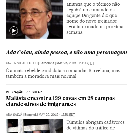
anuncia que o técnico não
seguirá no comando da
equipe Dirigente diz que
nome do novo treinador
será informado na próxima
semana
Ada Colau, ainda pessoa, e não uma personagem
XAVIER VIDAL-FOLCH
|
Barcelona
|
MAY 25, 2015 - 20:03
EDT
É a mais rebelde candidata a comandar Barcelona, mas
também a moradora mais normal
IMIGRAÇÃO IRREGULAR
Malásia encontra 139 covas em 28 campos
clandestinos de imigrantes
ANA SALVÁ
|
Bangkok
|
MAY 25, 2015 - 17:51
EDT
Túmulos abrigam cadáveres
de vítimas do tráfico de