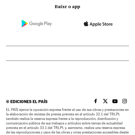
Baixe o app
©
EDICIONES EL PAÍS
EL PAÍS BRASIL EN
EL PAÍS BRASI
EL PAÍS B
EL PA
EL PAÍS ejerce la oposición expresa frente al uso de sus obras y prestaciones en
la elaboración de revistas de prensa prevista en el artículo 32.1 del TRLPI;
también realiza la reserva expresa frente a la reproducción, distribución y
comunicación pública de sus trabajos y artículos sobre temas de actualidad
prevista en el artículo 33.1 del TRLPI; y, asimismo, realiza una reserva expresa
de las reproducciones y usos de las obras y otras prestaciones accesibles desde