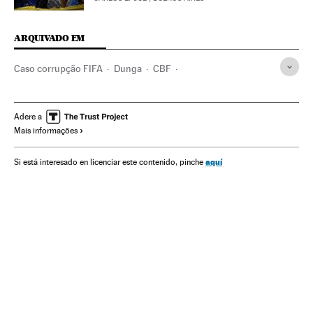
ARQUIVADO EM
Caso corrupção FIFA
Dunga
CBF
Seleção Futebol Brasil
Romario de Souza
Seleção Brasileira
Neymar
Extorsões
Adere a
Mais informações
Patrocínio esportivo
Seleções esportivas
Detenções
FIFA
Dinheiro negro
Justiça esportiva
aquí
Si está interesado en licenciar este contenido, pinche
Financiamento esportivo
Clubes futebol
Corrupção
Brasil
Times esportes
Futebol
Delitos fiscais
América Latina
América do Sul
Processo judicial
Delitos