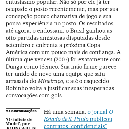
entusiasmo popular. Não só por ele já ter
ocupado o posto recentemente, mas por sua
concepção pouco chamativa de jogo e sua
pouca experiência no posto. Os resultados,
até agora, o endossam: o Brasil ganhou as
oito partidas amistosas disputadas desde
setembro e enfrenta a próxima Copa
América com um pouco mais de confiança. A
última que venceu (2007) foi exatamente com
Dunga como técnico. Sua mão firme parece
ter unido de novo uma equipe que saiu
arrasada do
Mineiraço
, e até o esquecido
Robinho volta a justificar suas inesperadas
convocações com gols.
Há uma semana,
o jornal
O
MAIS INFORMAÇÕES
Estado de S. Paulo
publicou
'Os infiéis de
Madri', por
contratos “confidenciais”
JOHN CARLIN