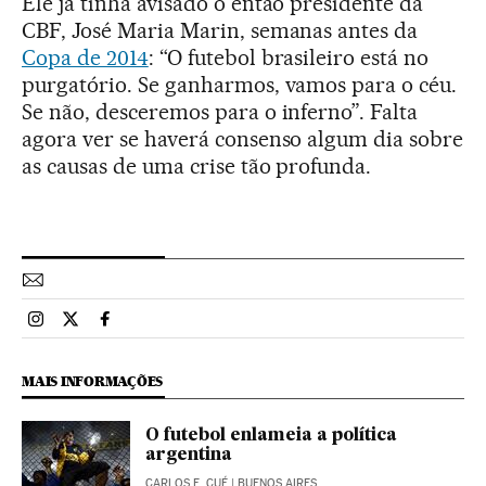
Ele já tinha avisado o então presidente da
CBF, José Maria Marin, semanas antes da
Copa de 2014
: “O futebol brasileiro está no
purgatório. Se ganharmos, vamos para o céu.
Se não, desceremos para o inferno”. Falta
agora ver se haverá consenso algum dia sobre
as causas de uma crise tão profunda.
Esportes El País Brasil en Instagram
Esportes El País Brasil en Twitter
Esportes El País Brasil en Facebook
MAIS INFORMAÇÕES
O futebol enlameia a política
argentina
CARLOS E. CUÉ
| BUENOS AIRES