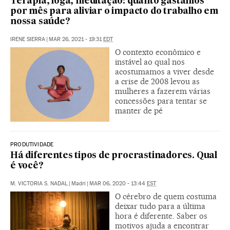
Terapia, ioga, meditação: quanto gastamos
por mês para aliviar o impacto do trabalho em
nossa saúde?
IRENE SIERRA
|
MAR 26, 2021 - 19:31
EDT
O contexto econômico e
instável ao qual nos
acostumamos a viver desde
a crise de 2008 levou as
mulheres a fazerem várias
concessões para tentar se
manter de pé
PRODUTIVIDADE
Há diferentes tipos de procrastinadores. Qual
é você?
M. VICTORIA S. NADAL
|
Madri
|
MAR 06, 2020 - 13:44
EST
O cérebro de quem costuma
deixar tudo para a última
hora é diferente. Saber os
motivos ajuda a encontrar