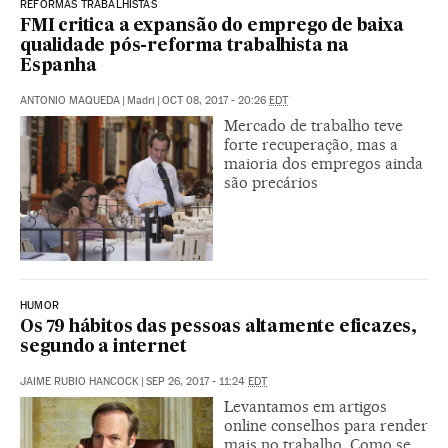
REFORMAS TRABALHISTAS
FMI critica a expansão do emprego de baixa
qualidade pós-reforma trabalhista na
Espanha
ANTONIO MAQUEDA
|
Madri
|
OCT 08, 2017 - 20:26
EDT
Mercado de trabalho teve
forte recuperação, mas a
maioria dos empregos ainda
são precários
HUMOR
Os 79 hábitos das pessoas altamente eficazes,
segundo a internet
JAIME RUBIO HANCOCK
|
SEP 26, 2017 - 11:24
EDT
Levantamos em artigos
online conselhos para render
mais no trabalho. Como se