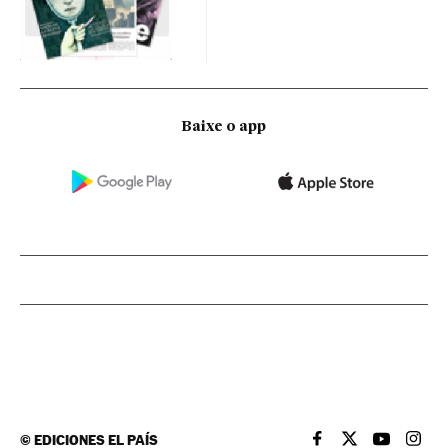
Baixe o app
©
EDICIONES EL PAÍS
EL PAÍS BRASIL EN
EL PAÍS BRASI
EL PAÍS B
EL PA