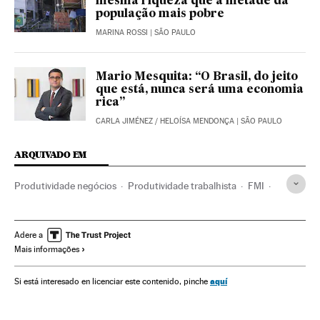
mesma riqueza que a metade da
população mais pobre
MARINA ROSSI
| SÃO PAULO
Mario Mesquita: “O Brasil, do jeito
que está, nunca será uma economia
rica”
CARLA JIMÉNEZ
/
HELOÍSA MENDONÇA
| SÃO PAULO
ARQUIVADO EM
Produtividade negócios
Produtividade trabalhista
FMI
Emprego temporário
Gerenciamento empresarial
Condições trabalho
Organizações internacionais
Adere a
Mais informações
Turismo
Empresas
Relações exteriores
Economia
Mercado trabalho
Emprego
Trabalho
aquí
Si está interesado en licenciar este contenido, pinche