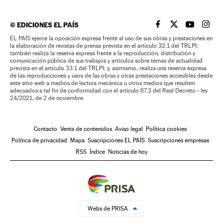
©
EDICIONES EL PAÍS
EL PAÍS BRASIL EN
EL PAÍS BRASI
EL PAÍS B
EL PA
EL PAÍS ejerce la oposición expresa frente al uso de sus obras y prestaciones en
la elaboración de revistas de prensa prevista en el artículo 32.1 del TRLPI;
también realiza la reserva expresa frente a la reproducción, distribución y
comunicación pública de sus trabajos y artículos sobre temas de actualidad
prevista en el artículo 33.1 del TRLPI; y, asimismo, realiza una reserva expresa
de las reproducciones y usos de las obras y otras prestaciones accesibles desde
este sitio web a medios de lectura mecánica u otros medios que resulten
adecuados a tal fin de conformidad con el artículo 67.3 del Real Decreto - ley
24/2021, de 2 de noviembre
Contacto
Venta de contenidos
Aviso legal
Política cookies
Política de privacidad
Mapa
Suscripciones EL PAÍS
Suscripciones empresas
RSS
Índice
Noticias de hoy
Webs de PRISA