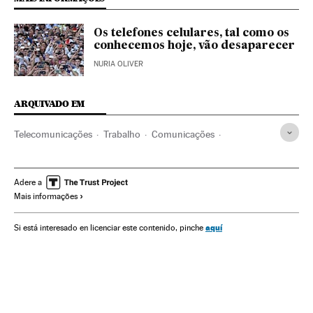
Os telefones celulares, tal como os
conhecemos hoje, vão desaparecer
NURIA OLIVER
ARQUIVADO EM
Telecomunicações
Trabalho
Comunicações
Produtividade trabalhista
Apps
Aplicações informáticas
Telefonia celular multimídia
Programas informáticos
Adere a
Mais informações
Celular
Informática
Telefonia
Indústria
Mobilidade
Tecnologia
Ciência
aquí
Si está interesado en licenciar este contenido, pinche