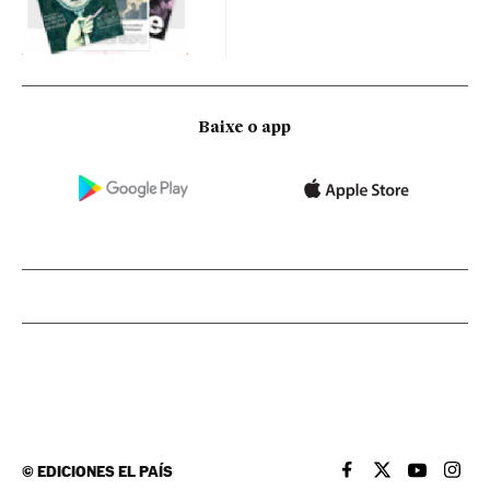
Baixe o app
©
EDICIONES EL PAÍS
EL PAÍS BRASIL EN
EL PAÍS BRASI
EL PAÍS B
EL PA