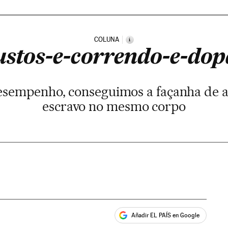
COLUNA
i
stos-e-correndo-e-do
esempenho, conseguimos a façanha de ab
escravo no mesmo corpo
Añadir EL PAÍS en Google
ales