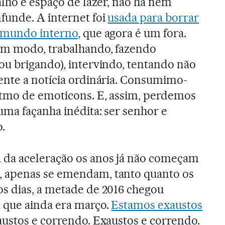
alho e espaço de lazer, não há nem
funde. A internet foi
usada para borrar
 mundo interno
, que agora é um fora.
um modo, trabalhando, fazendo
u brigando), intervindo, tentando não
ente a notícia ordinária. Consumimo-
tmo de emoticons. E, assim, perdemos
uma façanha inédita: ser senhor e
.
da aceleração os anos já não começam
 apenas se emendam, tanto quanto os
s dias, a metade de 2016 chegou
 que ainda era março.
Estamos exaustos
austos e correndo. Exaustos e correndo.