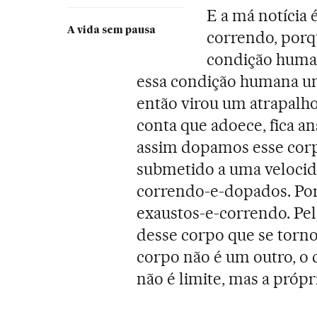
E a má notícia
A vida sem pausa
correndo, porq
condição human
essa condição humana u
então virou um atrapalh
conta que adoece, fica a
assim dopamos esse corpo
submetido a uma velocid
correndo-e-dopados. Por
exaustos-e-correndo. Pe
desse corpo que se torn
corpo não é um outro, o
não é limite, mas a própr