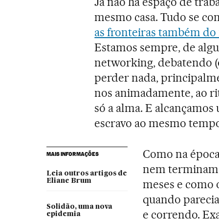
Já não há espaço de trab
mesmo casa. Tudo se con
as fronteiras também do
Estamos sempre, de alg
networking, debatendo (o
perder nada, principalm
nos animadamente, ao ri
só a alma. E alcançamos 
escravo ao mesmo tempo
Como na época 
MAIS INFORMAÇÕES
nem terminam,
Leia outros artigos de
Eliane Brum
meses e como o
quando parecia
Solidão, uma nova
e correndo. Ex
epidemia