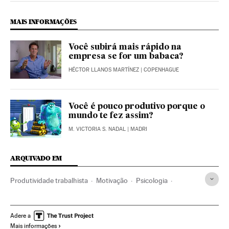
MAIS INFORMAÇÕES
Você subirá mais rápido na
empresa se for um babaca?
HÉCTOR LLANOS MARTÍNEZ
| COPENHAGUE
Você é pouco produtivo porque o
mundo te fez assim?
M. VICTORIA S. NADAL
| MADRI
ARQUIVADO EM
Produtividade trabalhista
Motivação
Psicologia
Investigação científica
Bem-estar
Estilo vida
Ciência
Adere a
Mais informações