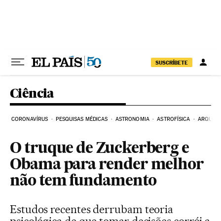
Pular para o conteúdo
SUSCRÍBETE
Ciência
CORONAVÍRUS
PESQUISAS MÉDICAS
ASTRONOMIA
ASTROFÍSICA
ARQUEO
O truque de Zuckerberg e
Obama para render melhor
não tem fundamento
Estudos recentes derrubam teoria