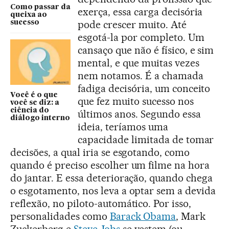
Como passar da
exerça, essa carga decisória
queixa ao
pode crescer muito. Até
sucesso
esgotá-la por completo. Um
cansaço que não é físico, e sim
mental, e que muitas vezes
nem notamos. É a chamada
fadiga decisória, um conceito
Você é o que
que fez muito sucesso nos
você se diz: a
ciência do
últimos anos. Segundo essa
diálogo interno
ideia, teríamos uma
capacidade limitada de tomar
decisões, a qual iria se esgotando, como
quando é preciso escolher um filme na hora
do jantar. E essa deterioração, quando chega
o esgotamento, nos leva a optar sem a devida
reflexão, no piloto-automático. Por isso,
personalidades como
Barack Obama
, Mark
Zuckerberg e
Steve Jobs
se vestem (ou