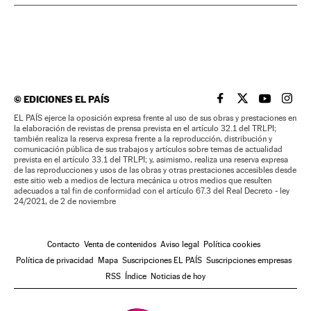
©
EDICIONES EL PAÍS
EL PAÍS BRASIL EN
EL PAÍS BRASI
EL PAÍS B
EL PA
EL PAÍS ejerce la oposición expresa frente al uso de sus obras y prestaciones en
la elaboración de revistas de prensa prevista en el artículo 32.1 del TRLPI;
también realiza la reserva expresa frente a la reproducción, distribución y
comunicación pública de sus trabajos y artículos sobre temas de actualidad
prevista en el artículo 33.1 del TRLPI; y, asimismo, realiza una reserva expresa
de las reproducciones y usos de las obras y otras prestaciones accesibles desde
este sitio web a medios de lectura mecánica u otros medios que resulten
adecuados a tal fin de conformidad con el artículo 67.3 del Real Decreto - ley
24/2021, de 2 de noviembre
Contacto
Venta de contenidos
Aviso legal
Política cookies
Política de privacidad
Mapa
Suscripciones EL PAÍS
Suscripciones empresas
RSS
Índice
Noticias de hoy