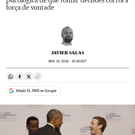
psicológica de que tomar decisões corrói a
força de vontade
JAVIER SALAS
MAY
13, 2019 - 15:39
EDT
Compartir en Whatsapp
Compartir en Facebook
Compartir en Twitter
Desplegar Redes Sociales
Añadir EL PAÍS en Google