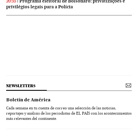
Programa eleitoral de Bolsonaro: privatizações e
20:55
privilégios legais para a Polícia
NEWSLETTERS
Boletín de América
Cada semana en tu cuenta de correo una selección de las noticias,
reportajes y análisis de los periodistas de EL PAÍS con los acontecimientos
más relevantes del continente.