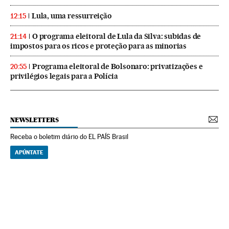
Lula, uma ressurreição
12:15
O programa eleitoral de Lula da Silva: subidas de
21:14
impostos para os ricos e proteção para as minorias
Programa eleitoral de Bolsonaro: privatizações e
20:55
privilégios legais para a Polícia
NEWSLETTERS
Receba o boletim diário do EL PAÍS Brasil
APÚNTATE
NEWSLETTERS
Boletín de América
Cada semana en tu cuenta de correo una selección de las noticias,