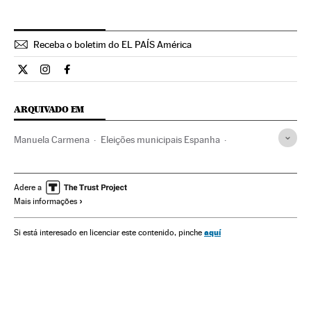
Receba o boletim do EL PAÍS América
Internacional El País Brasil en Twitter
Internacional El País Brasil en Instagram
Internacional El País Brasil en Facebook
ARQUIVADO EM
Manuela Carmena
Eleições municipais Espanha
Eleições municipais
Jornada eleitoral
Resultados eleitorais
Coligações eleitorais
Eleições
Adere a
Mais informações
Ahora Madrid
Madri
Ganemos Madrid
Podemos Madrid
Ganemos
Podemos
aquí
Si está interesado en licenciar este contenido, pinche
Comunidade de Madrid
Espanha
Coligações políticas
Partidos políticos
Prefeitura Madrid
Prefeituras
Governo municipal
Administração local