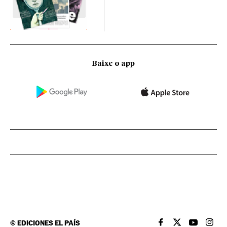
Baixe o app
©
EDICIONES EL PAÍS
EL PAÍS BRASIL EN
EL PAÍS BRASI
EL PAÍS B
EL PA