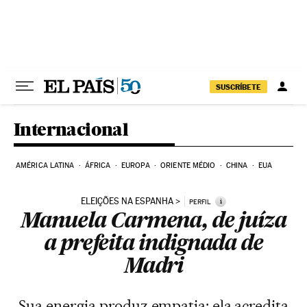
Pular para o conteúdo
SUSCRÍBETE
Internacional
AMÉRICA LATINA
ÁFRICA
EUROPA
ORIENTE MÉDIO
CHINA
EUA
ELEIÇÕES NA ESPANHA
i
PERFIL
Manuela Carmena, de juíza
a prefeita indignada de
Madri
Sua energia produz empatia; ela acredita