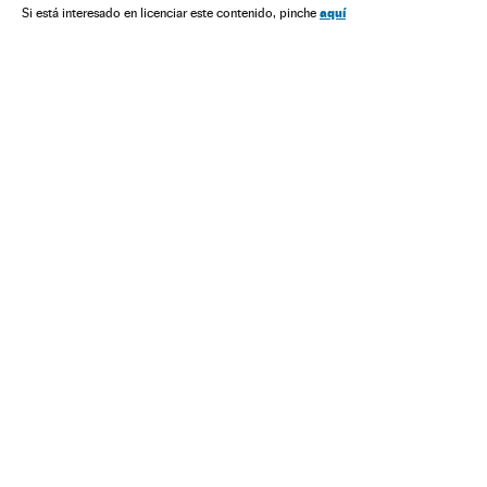
Governo municipal
Administração local
aquí
Si está interesado en licenciar este contenido, pinche
Política municipal
Política
Administração pública