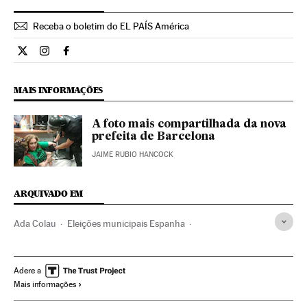
Receba o boletim do EL PAÍS América
Internacional El País Brasil en Twitter
Internacional El País Brasil en Instagram
Internacional El País Brasil en Facebook
MAIS INFORMAÇÕES
A foto mais compartilhada da nova
prefeita de Barcelona
JAIME RUBIO HANCOCK
ARQUIVADO EM
Ada Colau
Eleições municipais Espanha
Eleições municipais
Barcelona
Catalunha
Jornada eleitoral
Movimentos sociais
Partidos políticos
Adere a
Mais informações
Eleições
Espanha
Sociedade
Prefeituras