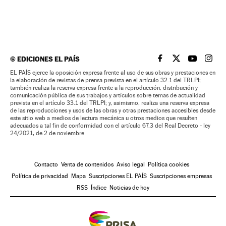
©
EDICIONES EL PAÍS
EL PAÍS BRASIL EN
EL PAÍS BRASI
EL PAÍS B
EL PA
EL PAÍS ejerce la oposición expresa frente al uso de sus obras y prestaciones en
la elaboración de revistas de prensa prevista en el artículo 32.1 del TRLPI;
también realiza la reserva expresa frente a la reproducción, distribución y
comunicación pública de sus trabajos y artículos sobre temas de actualidad
prevista en el artículo 33.1 del TRLPI; y, asimismo, realiza una reserva expresa
de las reproducciones y usos de las obras y otras prestaciones accesibles desde
este sitio web a medios de lectura mecánica u otros medios que resulten
adecuados a tal fin de conformidad con el artículo 67.3 del Real Decreto - ley
24/2021, de 2 de noviembre
Contacto
Venta de contenidos
Aviso legal
Política cookies
Política de privacidad
Mapa
Suscripciones EL PAÍS
Suscripciones empresas
RSS
Índice
Noticias de hoy