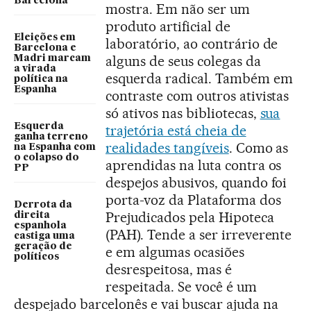
Barcelona
mostra. Em não ser um
produto artificial de
Eleições em
laboratório, ao contrário de
Barcelona e
alguns de seus colegas da
Madri marcam
a virada
esquerda radical. Também em
política na
Espanha
contraste com outros ativistas
só ativos nas bibliotecas,
sua
Esquerda
trajetória está cheia de
ganha terreno
realidades tangíveis
. Como as
na Espanha com
o colapso do
aprendidas na luta contra os
PP
despejos abusivos, quando foi
porta-voz da Plataforma dos
Derrota da
Prejudicados pela Hipoteca
direita
espanhola
(PAH). Tende a ser irreverente
castiga uma
geração de
e em algumas ocasiões
políticos
desrespeitosa, mas é
respeitada. Se você é um
despejado barcelonês e vai buscar ajuda na