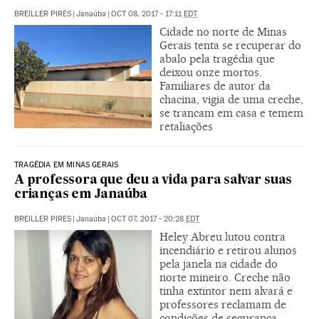
BREILLER PIRES
|
Janaúba
|
OCT 08, 2017 - 17:11
EDT
Cidade no norte de Minas
Gerais tenta se recuperar do
abalo pela tragédia que
deixou onze mortos.
Familiares de autor da
chacina, vigia de uma creche,
se trancam em casa e temem
retaliações
TRAGÉDIA EM MINAS GERAIS
A professora que deu a vida para salvar suas
crianças em Janaúba
BREILLER PIRES
|
Janaúba
|
OCT 07, 2017 - 20:28
EDT
Heley Abreu lutou contra
incendiário e retirou alunos
pela janela na cidade do
norte mineiro. Creche não
tinha extintor nem alvará e
professores reclamam de
condições de segurança