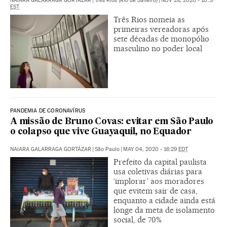
NAIARA GALARRAGA GORTÁZAR
|
Três Rios (Río de Janeiro)
|
NOV 28, 2020 - 10:57
EST
Três Rios nomeia as
primeiras vereadoras após
sete décadas de monopólio
masculino no poder local
PANDEMIA DE CORONAVÍRUS
A missão de Bruno Covas: evitar em São Paulo
o colapso que vive Guayaquil, no Equador
NAIARA GALARRAGA GORTÁZAR
|
São Paulo
|
MAY 04, 2020 - 16:29
EDT
Prefeito da capital paulista
usa coletivas diárias para
‘implorar’ aos moradores
que evitem sair de casa,
enquanto a cidade ainda está
longe da meta de isolamento
social, de 70%