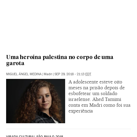
Uma heroína palestina no corpo de uma
garota
MIGUEL ÁNGEL MEDINA
|
Madri
|
SEP 29, 2018 - 21:13
EDT
A adolescente esteve oito
meses na prisão depois de
esbofetear um soldado
israelense. Ahed Tamimi
conta em Madri como foi sua
experiência
VIRADA CULTURAL SÃO PAULO 2018