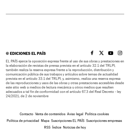
©
EDICIONES EL PAÍS
EL PAÍS BRASIL EN
EL PAÍS BRASI
EL PAÍS B
EL PA
EL PAÍS ejerce la oposición expresa frente al uso de sus obras y prestaciones en
la elaboración de revistas de prensa prevista en el artículo 32.1 del TRLPI;
también realiza la reserva expresa frente a la reproducción, distribución y
comunicación pública de sus trabajos y artículos sobre temas de actualidad
prevista en el artículo 33.1 del TRLPI; y, asimismo, realiza una reserva expresa
de las reproducciones y usos de las obras y otras prestaciones accesibles desde
este sitio web a medios de lectura mecánica u otros medios que resulten
adecuados a tal fin de conformidad con el artículo 67.3 del Real Decreto - ley
24/2021, de 2 de noviembre
Contacto
Venta de contenidos
Aviso legal
Política cookies
Política de privacidad
Mapa
Suscripciones EL PAÍS
Suscripciones empresas
RSS
Índice
Noticias de hoy