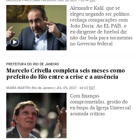
BREILLER PIRES
|
Belo Horizonte
|
JUL 19, 2017 - 13:54
EDT
Alexandre Kalil, que se
elegeu negando ser político,
rechaça comparações com
João Doria. Ao EL PAÍS, o
ex-dirigente de futebol diz
não dar bola para tormentas
no Governo federal
PREFEITURA DO RIO DE JANEIRO
Marcelo Crivella completa seis meses como
prefeito do Rio entre a crise e a ausência
MARÍA MARTÍN
|
Rio de Janeiro
|
JUL 05, 2017 - 14:02
EDT
Com finanças
comprometidas, gestão do
ex-bispo da Igreja Universal
acumula críticas