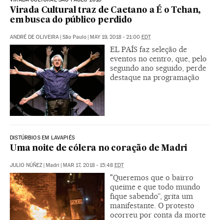
Virada Cultural traz de Caetano a É o Tchan,
em busca do público perdido
ANDRÉ DE OLIVEIRA
|
São Paulo
|
MAY 19, 2018 - 21:00
EDT
EL PAÍS faz seleção de
eventos no centro, que, pelo
segundo ano seguido, perde
destaque na programação
DISTÚRBIOS EM LAVAPIÉS
Uma noite de cólera no coração de Madri
JULIO NÚÑEZ
|
Madri
|
MAR 17, 2018 - 15:48
EDT
"Queremos que o bairro
queime e que todo mundo
fique sabendo”, grita um
manifestante. O protesto
ocorreu por conta da morte