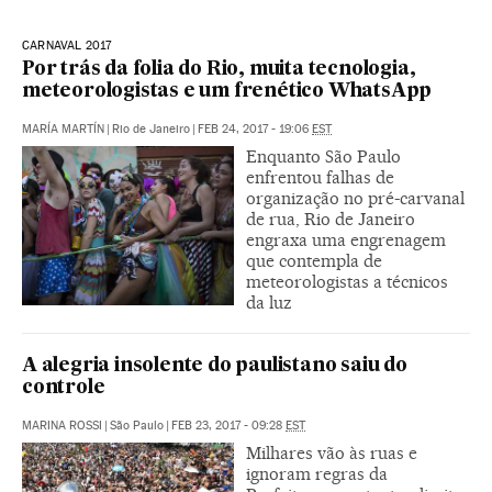
CARNAVAL 2017
Por trás da folia do Rio, muita tecnologia,
meteorologistas e um frenético WhatsApp
MARÍA MARTÍN
|
Rio de Janeiro
|
FEB 24, 2017 - 19:06
EST
Enquanto São Paulo
enfrentou falhas de
organização no pré-carvanal
de rua, Rio de Janeiro
engraxa uma engrenagem
que contempla de
meteorologistas a técnicos
da luz
A alegria insolente do paulistano saiu do
controle
MARINA ROSSI
|
São Paulo
|
FEB 23, 2017 - 09:28
EST
Milhares vão às ruas e
ignoram regras da