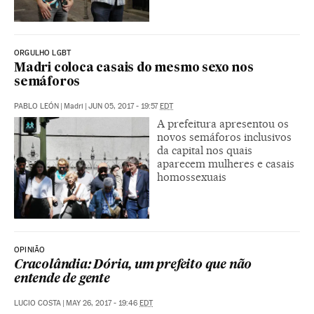
ORGULHO LGBT
Madri coloca casais do mesmo sexo nos
semáforos
PABLO LEÓN
|
Madri
|
JUN 05, 2017 - 19:57
EDT
A prefeitura apresentou os
novos semáforos inclusivos
da capital nos quais
aparecem mulheres e casais
homossexuais
OPINIÃO
Cracolândia: Dória, um prefeito que não
entende de gente
LUCIO COSTA
|
MAY 26, 2017 - 19:46
EDT