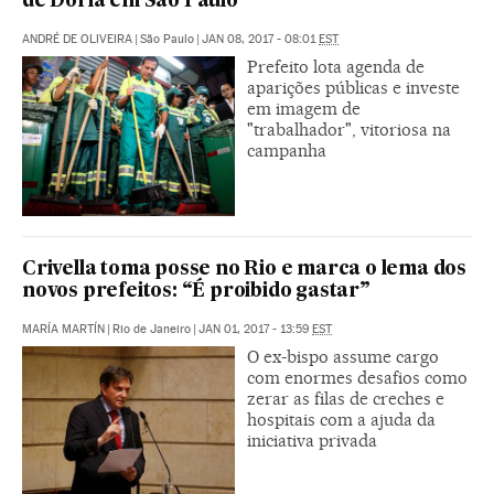
de Doria em São Paulo
ANDRÉ DE OLIVEIRA
|
São Paulo
|
JAN 08, 2017 - 08:01
EST
Prefeito lota agenda de
aparições públicas e investe
em imagem de
"trabalhador", vitoriosa na
campanha
Crivella toma posse no Rio e marca o lema dos
novos prefeitos: “É proibido gastar”
MARÍA MARTÍN
|
Rio de Janeiro
|
JAN 01, 2017 - 13:59
EST
O ex-bispo assume cargo
com enormes desafios como
zerar as filas de creches e
hospitais com a ajuda da
iniciativa privada