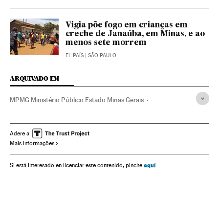
Vigia põe fogo em crianças em
creche de Janaúba, em Minas, e ao
menos sete morrem
EL PAÍS
| SÃO PAULO
ARQUIVADO EM
MPMG Ministério Público Estado Minas Gerais
Incendiários
Creches
Ministério Público
Incêndios intencionais
Educação pré-escolar
Adere a
Mais informações
Minas Gerais
Brasil
Poder judicial
Centros educativos
Prefeituras
América do Sul
América Latina
aquí
Si está interesado en licenciar este contenido, pinche
Governo municipal
América
Delitos
Administração local
Educação
Administração pública
Política
Justiça