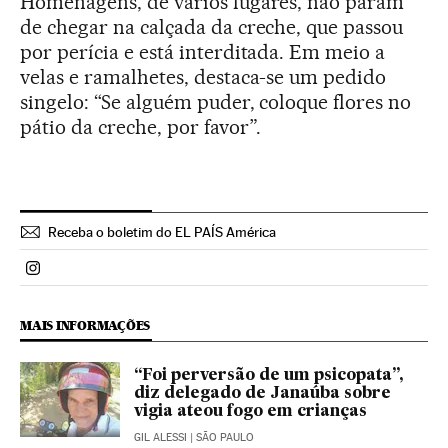
Homenagens, de vários lugares, não param
de chegar na calçada da creche, que passou
por perícia e está interditada. Em meio a
velas e ramalhetes, destaca-se um pedido
singelo: “Se alguém puder, coloque flores no
pátio da creche, por favor”.
Receba o boletim do EL PAÍS América
Politica El País Brasil en Instagram
MAIS INFORMAÇÕES
“Foi perversão de um psicopata”,
diz delegado de Janaúba sobre
vigia ateou fogo em crianças
GIL ALESSI
| SÃO PAULO