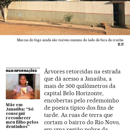
Marcas do fogo ainda são visíveis mesmo do lado de fora da creche.
B.P.
Árvores retorcidas na estrada
MAIS INFORMAÇÕES
que dá acesso a Janaúba, a
mais de 500 quilômetros da
capital Belo Horizonte,
encobertas pelo redemoinho
Mãe em
de poeira típico dos fins de
Janaúba: “Só
tarde. As ruas de terra que
consegui
reconhecer
cortam o bairro do Rio Novo,
meu filho pelos
dentinhos”
em uma região pobre da