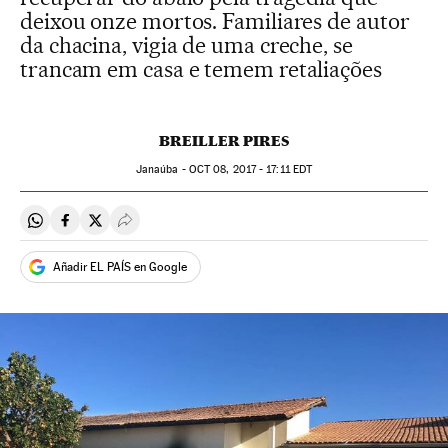
deixou onze mortos. Familiares de autor
da chacina, vigia de uma creche, se
trancam em casa e temem retaliações
BREILLER PIRES
Janaúba -
OCT
08, 2017 - 17:11
EDT
Compartir en Whatsapp
Compartir en Facebook
Compartir en Twitter
Desplegar Redes Sociales
Añadir EL PAÍS en Google