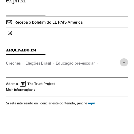
explica.
Receba o boletim do EL PAÍS América
Politica El País Brasil en Instagram
ARQUIVADO EM
Creches
Eleições Brasil
Educação pré-escolar
Eleições presidenciais
Mulheres
Centros educativos
Eleições
Sistema educativo
Educação
Política
Adere a
Mais informações
Sociedade
Justiça
Eleições 2014
aquí
Si está interesado en licenciar este contenido, pinche