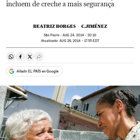
incluem de creche a mais segurança
BEATRIZ BORGES
C.JIMÉNEZ
São Paulo -
AUG
24, 2014 - 20:10
atualizado:
AUG
26, 2014 - 17:55
EDT
Compartir en Whatsapp
Compartir en Facebook
Compartir en Twitter
Desplegar Redes Sociales
Añadir EL PAÍS en Google