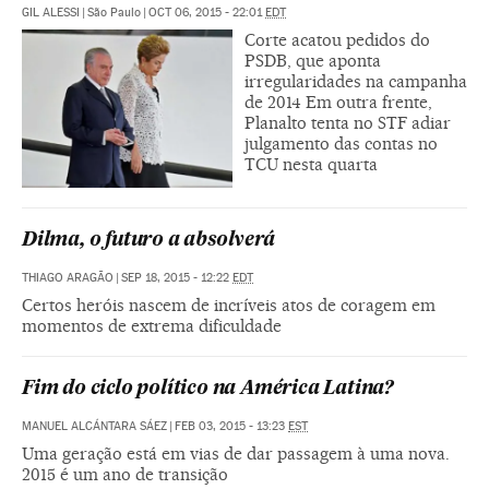
GIL ALESSI
|
São Paulo
|
OCT 06, 2015 - 22:01
EDT
Corte acatou pedidos do
PSDB, que aponta
irregularidades na campanha
de 2014 Em outra frente,
Planalto tenta no STF adiar
julgamento das contas no
TCU nesta quarta
Dilma, o futuro a absolverá
THIAGO ARAGÃO
|
SEP 18, 2015 - 12:22
EDT
Certos heróis nascem de incríveis atos de coragem em
momentos de extrema dificuldade
Fim do ciclo político na América Latina?
MANUEL ALCÁNTARA SÁEZ
|
FEB 03, 2015 - 13:23
EST
Uma geração está em vias de dar passagem à uma nova.
2015 é um ano de transição