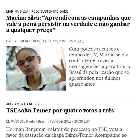
MARINA SILVA | REDE SUSTENTABIDADE
Marina Silva: “Aprendi com as campanhas que
vale a pena persistir na verdade e não ganhar
a qualquer preço”
CARLA JIMÉNEZ
|
Brasília
|
FEB 22, 2018 - 15:56
EST
Com poucos recursos e
tempo de TV, Marina se diz
confiante de trazer a
mensagem certa para tirar o
Brasil da polarização que se
aprofundou nos últimos
quatro anos
JULGAMENTO NO TSE
TSE salva Temer por quatro votos a três
EL PAÍS
|
São Paulo / Brasilia
|
JUN 09, 2017 - 20:39
EDT
Herman Benjamin, relator do processo no TSE, vota a
favor da cassação da chapa Dilma-Temer Acompanhe ao