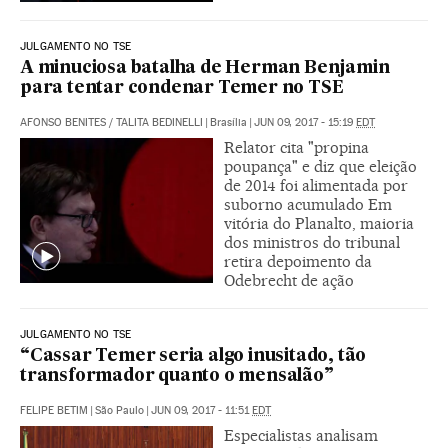
JULGAMENTO NO TSE
A minuciosa batalha de Herman Benjamin
para tentar condenar Temer no TSE
AFONSO BENITES
/
TALITA BEDINELLI
|
Brasília
|
JUN 09, 2017 - 15:19
EDT
Relator cita "propina
poupança" e diz que eleição
de 2014 foi alimentada por
suborno acumulado Em
vitória do Planalto, maioria
dos ministros do tribunal
retira depoimento da
Odebrecht de ação
JULGAMENTO NO TSE
“Cassar Temer seria algo inusitado, tão
transformador quanto o mensalão”
FELIPE BETIM
|
São Paulo
|
JUN 09, 2017 - 11:51
EDT
Especialistas analisam