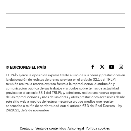
©
EDICIONES EL PAÍS
EL PAÍS BRASIL EN
EL PAÍS BRASI
EL PAÍS B
EL PA
EL PAÍS ejerce la oposición expresa frente al uso de sus obras y prestaciones en
la elaboración de revistas de prensa prevista en el artículo 32.1 del TRLPI;
también realiza la reserva expresa frente a la reproducción, distribución y
comunicación pública de sus trabajos y artículos sobre temas de actualidad
prevista en el artículo 33.1 del TRLPI; y, asimismo, realiza una reserva expresa
de las reproducciones y usos de las obras y otras prestaciones accesibles desde
este sitio web a medios de lectura mecánica u otros medios que resulten
adecuados a tal fin de conformidad con el artículo 67.3 del Real Decreto - ley
24/2021, de 2 de noviembre
Contacto
Venta de contenidos
Aviso legal
Política cookies