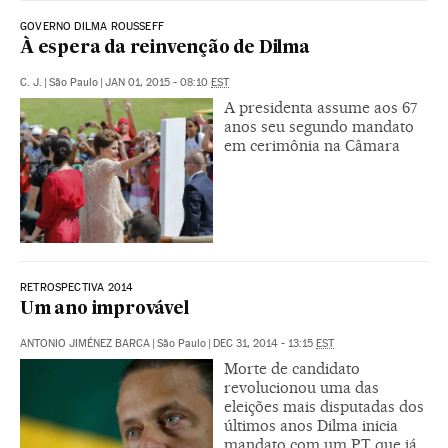
GOVERNO DILMA ROUSSEFF
À espera da reinvenção de Dilma
C. J.
|
São Paulo
|
JAN 01, 2015 - 08:10
EST
A presidenta assume aos 67
anos seu segundo mandato
em cerimônia na Câmara
RETROSPECTIVA 2014
Um ano improvável
ANTONIO JIMÉNEZ BARCA
|
São Paulo
|
DEC 31, 2014 - 13:15
EST
Morte de candidato
revolucionou uma das
eleições mais disputadas dos
últimos anos Dilma inicia
mandato com um PT que já