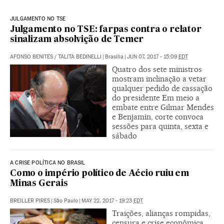
JULGAMENTO NO TSE
Julgamento no TSE: farpas contra o relator
sinalizam absolvição de Temer
AFONSO BENITES
/
TALITA BEDINELLI
|
Brasília
|
JUN 07, 2017 - 15:09
EDT
Quatro dos sete ministros
mostram inclinação a vetar
qualquer pedido de cassação
do presidente Em meio a
embate entre Gilmar Mendes
e Benjamin, corte convoca
sessões para quinta, sexta e
sábado
A CRISE POLÍTICA NO BRASIL
Como o império político de Aécio ruiu em
Minas Gerais
BREILLER PIRES
|
São Paulo
|
MAY 22, 2017 - 19:23
EDT
Traições, alianças rompidas,
censura e crise econômica