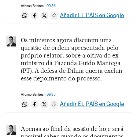
Afonso Benites
09:36
Añadir EL PAÍS en Google
Compartir en Whatsapp
Compartir en Facebook
Compartir en Twitter
Desplegar Redes Sociales
Os ministros agora discutem uma
questão de ordem apresentada pelo
próprio relator, sobre a oitiva do ex-
ministro da Fazenda Guido Mantega
(PT). A defesa de Dilma queria excluir
esse depoimento do processo.
Afonso Benites
09:35
Añadir EL PAÍS en Google
Compartir en Whatsapp
Compartir en Facebook
Compartir en Twitter
Desplegar Redes Sociales
Apenas ao final da sessão de hoje será
possível saber quando os documentos