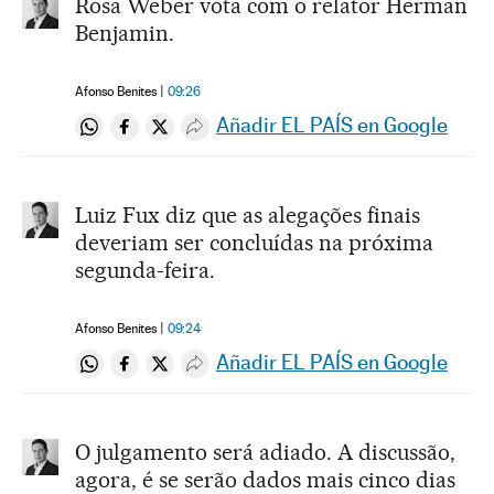
Rosa Weber vota com o relator Herman
Benjamin.
Afonso Benites
09:26
Añadir EL PAÍS en Google
Compartir en Whatsapp
Compartir en Facebook
Compartir en Twitter
Desplegar Redes Sociales
Luiz Fux diz que as alegações finais
deveriam ser concluídas na próxima
segunda-feira.
Afonso Benites
09:24
Añadir EL PAÍS en Google
Compartir en Whatsapp
Compartir en Facebook
Compartir en Twitter
Desplegar Redes Sociales
O julgamento será adiado. A discussão,
agora, é se serão dados mais cinco dias