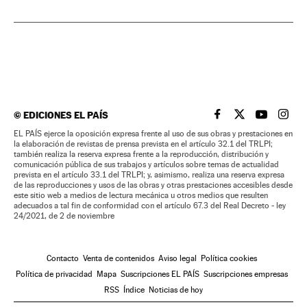
©
EDICIONES EL PAÍS
EL PAÍS BRASIL EN
EL PAÍS BRASI
EL PAÍS B
EL PA
EL PAÍS ejerce la oposición expresa frente al uso de sus obras y prestaciones en
la elaboración de revistas de prensa prevista en el artículo 32.1 del TRLPI;
también realiza la reserva expresa frente a la reproducción, distribución y
comunicación pública de sus trabajos y artículos sobre temas de actualidad
prevista en el artículo 33.1 del TRLPI; y, asimismo, realiza una reserva expresa
de las reproducciones y usos de las obras y otras prestaciones accesibles desde
este sitio web a medios de lectura mecánica u otros medios que resulten
adecuados a tal fin de conformidad con el artículo 67.3 del Real Decreto - ley
24/2021, de 2 de noviembre
Contacto
Venta de contenidos
Aviso legal
Política cookies
Política de privacidad
Mapa
Suscripciones EL PAÍS
Suscripciones empresas
RSS
Índice
Noticias de hoy