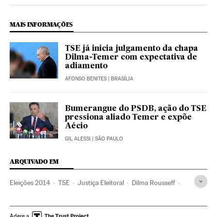
Politica El País Brasil en Instagram
MAIS INFORMAÇÕES
TSE já inicia julgamento da chapa
Dilma-Temer com expectativa de
adiamento
AFONSO BENITES
| BRASÍLIA
Bumerangue do PSDB, ação do TSE
pressiona aliado Temer e expõe
Aécio
GIL ALESSI
| SÃO PAULO
ARQUIVADO EM
Eleições 2014
TSE
Justiça Eleitoral
Dilma Rousseff
Michel Temer
Partido dos Trabalhadores
Financiamento ilegal
Presidente Brasil
Adere a