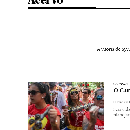
Acervo
A vitória do Sy
CARNAVAL 
O Car
PEDRO CIF
Seis ci
planeja