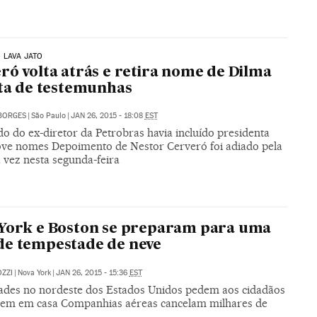
 LAVA JATO
ró volta atrás e retira nome de Dilma
sta de testemunhas
BORGES
|
São Paulo
|
JAN 26, 2015 - 18:08
EST
o do ex-diretor da Petrobras havia incluído presidenta
ove nomes Depoimento de Nestor Cerveró foi adiado pela
 vez nesta segunda-feira
York e Boston se preparam para uma
e tempestade de neve
ZZI
|
Nova York
|
JAN 26, 2015 - 15:36
EST
ades no nordeste dos Estados Unidos pedem aos cidadãos
uem em casa Companhias aéreas cancelam milhares de