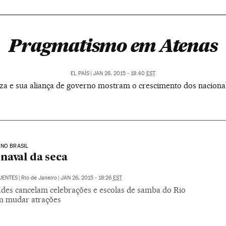
Pragmatismo em Atenas
EL PAÍS
|
JAN 26, 2015 - 18:40
EST
riza e sua aliança de governo mostram o crescimento dos nacion
NO BRASIL
naval da seca
UENTES
|
Rio de Janeiro
|
JAN 26, 2015 - 18:26
EST
dades cancelam celebrações e escolas de samba do Rio
m mudar atrações