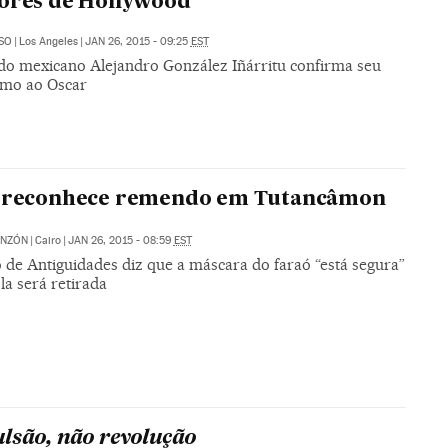
ores de Hollywood
SO
|
Los Angeles
|
JAN 26, 2015 - 09:25
EST
 do mexicano Alejandro González Iñárritu confirma seu
ismo ao Oscar
o reconhece remendo em Tutancâmon
ONZÓN
|
Cairo
|
JAN 26, 2015 - 08:59
EST
 de Antiguidades diz que a máscara do faraó “está segura”
la será retirada
lsão, não revolução