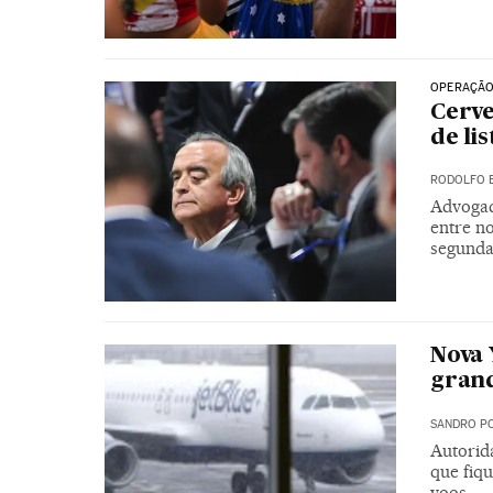
OPERAÇÃO
Cerve
de li
RODOLFO 
Advogad
entre n
segunda
Nova 
grand
SANDRO PO
Autorid
que fiq
voos