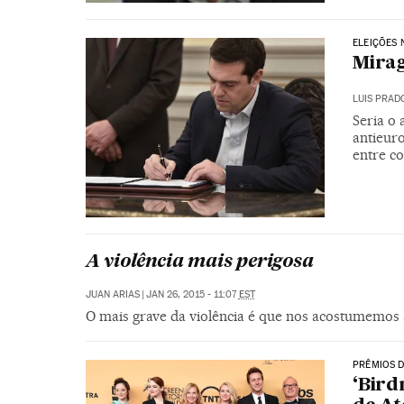
ELEIÇÕES 
Mira
LUIS PRAD
Seria o 
antieur
entre c
A violência mais perigosa
JUAN ARIAS
|
JAN 26, 2015 - 11:07
EST
O mais grave da violência é que nos acostumemos a
PRÊMIOS D
‘Bird