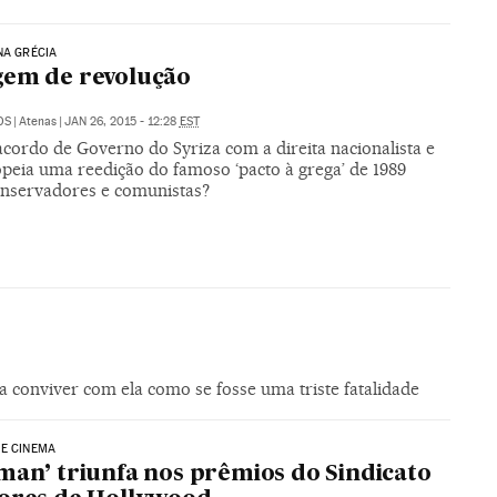
NA GRÉCIA
gem de revolução
OS
|
Atenas
|
JAN 26, 2015 - 12:28
EST
acordo de Governo do Syriza com a direita nacionalista e
opeia uma reedição do famoso ‘pacto à grega’ de 1989
onservadores e comunistas?
 conviver com ela como se fosse uma triste fatalidade
E CINEMA
man’ triunfa nos prêmios do Sindicato