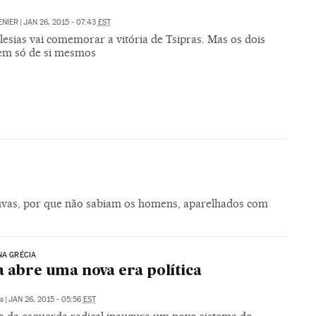
ENIER
|
JAN 26, 2015 - 07:43
EST
lesias vai comemorar a vitória de Tsipras. Mas os dois
m só de si mesmos
uvas, por que não sabiam os homens, aparelhados com
NA GRÉCIA
a abre uma nova era política
s
|
JAN 26, 2015 - 05:56
EST