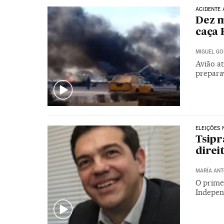
ACIDENTE 
Dez m
caça 
MIGUEL GO
Avião a
prepara
ELEIÇÕES 
Tsipr
direi
MARÍA ANT
O prime
Indepen