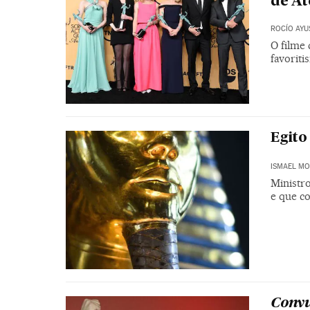
de At
ROCÍO AYU
O filme
favorit
Egit
ISMAEL M
Ministro
e que co
Convu