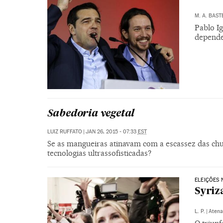
M. A. BAST
Pablo Ig
depende
Sabedoria vegetal
LUIZ RUFFATO
|
JAN 26, 2015 - 07:33
EST
Se as mangueiras atinavam com a escassez das ch
tecnologias ultrassofisticadas?
ELEIÇÕES 
Syriz
L. P.
|
Atena