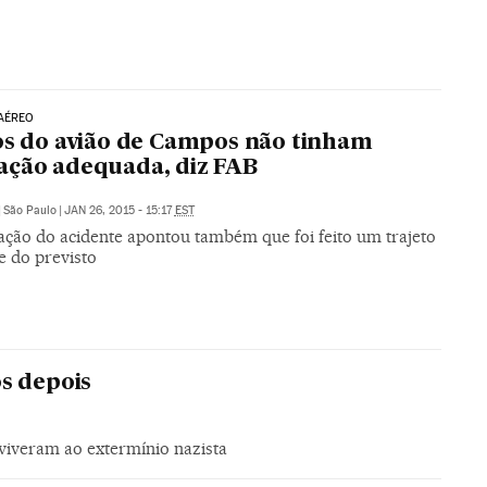
AÉREO
os do avião de Campos não tinham
ção adequada, diz FAB
|
São Paulo
|
JAN 26, 2015 - 15:17
EST
gação do acidente apontou também que foi feito um trajeto
e do previsto
s depois
viveram ao extermínio nazista