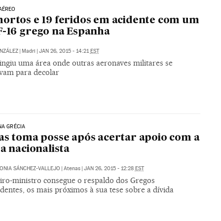
AÉREO
ortos e 19 feridos em acidente com um
F-16 grego na Espanha
NZÁLEZ
|
Madri
|
JAN 26, 2015 - 14:21
EST
tingiu uma área onde outras aeronaves militares se
vam para decolar
NA GRÉCIA
as toma posse após acertar apoio com a
ta nacionalista
ONIA SÁNCHEZ-VALLEJO
|
Atenas
|
JAN 26, 2015 - 12:28
EST
iro-ministro consegue o respaldo dos Gregos
dentes, os mais próximos à sua tese sobre a dívida