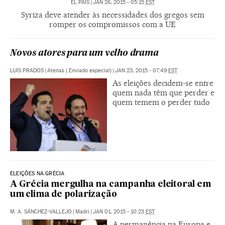
EL PAÍS
|
JAN 26, 2015 - 05:15
EST
Syriza deve atender às necessidades dos gregos sem
romper os compromissos com a UE
Novos atores para um velho drama
LUIS PRADOS
|
Atenas ( Enviado especial)
|
JAN 23, 2015 - 07:49
EST
As eleições decidem-se entre
quem nada têm que perder e
quem temem o perder tudo
ELEIÇÕES NA GRÉCIA
A Grécia mergulha na campanha eleitoral em
um clima de polarização
M. A. SÁNCHEZ-VALLEJO
|
Madri
|
JAN 01, 2015 - 10:23
EST
A permanência na Europa e