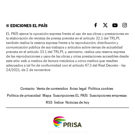
©
EDICIONES EL PAÍS
EL PAÍS BRASIL EN
EL PAÍS BRASI
EL PAÍS B
EL PA
EL PAÍS ejerce la oposición expresa frente al uso de sus obras y prestaciones en
la elaboración de revistas de prensa prevista en el artículo 32.1 del TRLPI;
también realiza la reserva expresa frente a la reproducción, distribución y
comunicación pública de sus trabajos y artículos sobre temas de actualidad
prevista en el artículo 33.1 del TRLPI; y, asimismo, realiza una reserva expresa
de las reproducciones y usos de las obras y otras prestaciones accesibles desde
este sitio web a medios de lectura mecánica u otros medios que resulten
adecuados a tal fin de conformidad con el artículo 67.3 del Real Decreto - ley
24/2021, de 2 de noviembre
Contacto
Venta de contenidos
Aviso legal
Política cookies
Política de privacidad
Mapa
Suscripciones EL PAÍS
Suscripciones empresas
RSS
Índice
Noticias de hoy