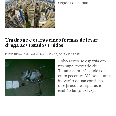
regiões da capital
Um drone e outras cinco formas de levar
droga aos Estados Unidos
ELENA REINA
|
Cidade do México
|
JAN 23, 2015 - 15:27
EST
Robô aéreo se espatifa em
um supermercado de
Tijuana com três quilos de
entorpecentes Método é uma
inovação do narcotráfico,
que já usou catapultas e
canhão lança-cervejas