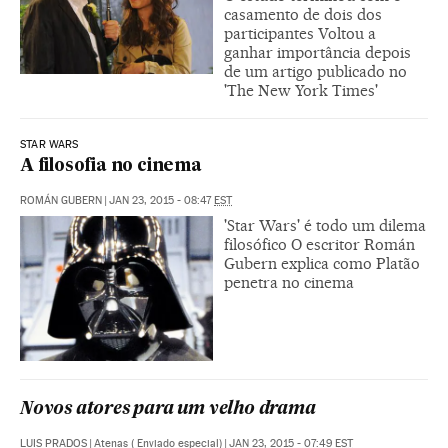
casamento de dois dos
participantes Voltou a
ganhar importância depois
de um artigo publicado no
'The New York Times'
STAR WARS
A filosofia no cinema
ROMÁN GUBERN
|
JAN 23, 2015 - 08:47
EST
'Star Wars' é todo um dilema
filosófico O escritor Román
Gubern explica como Platão
penetra no cinema
Novos atores para um velho drama
LUIS PRADOS
|
Atenas ( Enviado especial)
|
JAN 23, 2015 - 07:49
EST