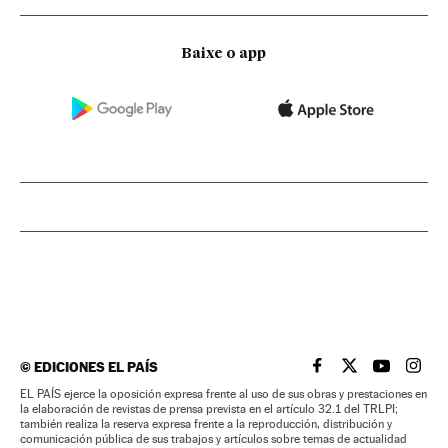
Baixe o app
©
EDICIONES EL PAÍS
EL PAÍS BRASIL EN
EL PAÍS BRASI
EL PAÍS B
EL PA
EL PAÍS ejerce la oposición expresa frente al uso de sus obras y prestaciones en
la elaboración de revistas de prensa prevista en el artículo 32.1 del TRLPI;
también realiza la reserva expresa frente a la reproducción, distribución y
comunicación pública de sus trabajos y artículos sobre temas de actualidad