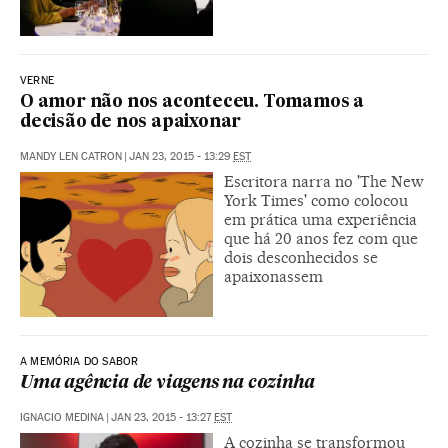
VERNE
O amor não nos aconteceu. Tomamos a
decisão de nos apaixonar
MANDY LEN CATRON
|
JAN 23, 2015 - 13:29
EST
Escritora narra no 'The New
York Times' como colocou
em prática uma experiência
que há 20 anos fez com que
dois desconhecidos se
apaixonassem
A MEMÓRIA DO SABOR
Uma agência de viagens na cozinha
IGNACIO MEDINA
|
JAN 23, 2015 - 13:27
EST
A cozinha se transformou