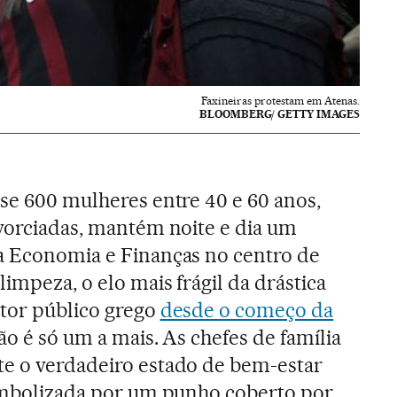
Faxineiras protestam em Atenas.
BLOOMBERG/ GETTY IMAGES
ase 600 mulheres entre 40 e 60 anos,
ivorciadas, mantém noite e dia um
da Economia e Finanças no centro de
impeza, o elo mais frágil da drástica
etor público grego
desde o começo da
ão é só um a mais. As chefes de família
te o verdadeiro estado de bem-estar
simbolizada por um punho coberto por