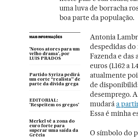
uma luva de borracha ro
boa parte da população.
Antonia Lambr
MAIS INFORMAÇÕES
despedidas do m
'Novos atores para um
velho drama', por
Fazenda e das 
LUIS PRADOS
euros (1.162 a 
atualmente poi
Partido Syriza pedirá
um corte “realista” de
de disponibili
parte da dívida grega
desemprego. An
EDITORIAL:
mudará
a part
'Respeitem os gregos'
Essa é minha e
Merkel vê a zona do
euro forte para
superar uma saída da
O símbolo do p
Grécia