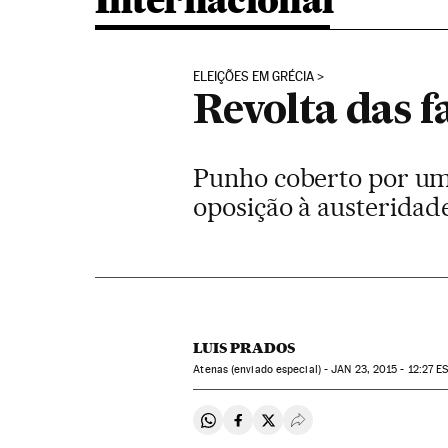
Internacional
ELEIÇÕES EM GRÉCIA
Revolta das f
Punho coberto por um
oposição à austeridad
LUIS PRADOS
Atenas (enviado especial) -
JAN
23, 2015 - 12:27
ES
Compartir en Whatsapp
Compartir en Facebook
Compartir en Twitter
Desplegar Redes Soci