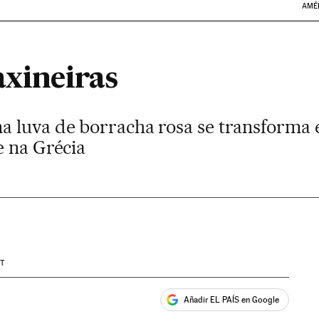
AMÉ
axineiras
a luva de borracha rosa se transforma
e na Grécia
T
Añadir EL PAÍS en Google
ales