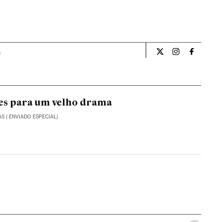
a
Internacional El Pa
Internacional
Internac
es para um velho drama
AS ( ENVIADO ESPECIAL)