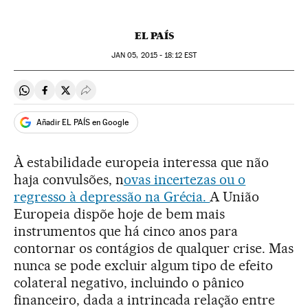
EL PAÍS
JAN
05, 2015 - 18:12
EST
Compartir en Whatsapp
Compartir en Facebook
Compartir en Twitter
Desplegar Redes Sociales
Añadir EL PAÍS en Google
À estabilidade europeia interessa que não
haja convulsões, n
ovas incertezas ou o
regresso à depressão na Grécia.
A União
Europeia dispõe hoje de bem mais
instrumentos que há cinco anos para
contornar os contágios de qualquer crise. Mas
nunca se pode excluir algum tipo de efeito
colateral negativo, incluindo o pânico
financeiro, dada a intrincada relação entre