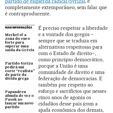
partido de esquerda radical (Syriza)
, é
completamente extemporâneo, sem falar que
é contraproducente.
É preciso respeitar a liberdade
MAIS INFORMAÇÕES
e a vontade dos gregos –
Merkel vê a
zona do euro
sempre que se traduza em
forte para
alternativas respeitosas para
superar uma
saída da Grécia
com o Estado de direito–,
como princípio democrático,
Partido Syriza
porque a União é uma
pedirá um
comunidade de direito e uma
corte “realista”
de parte da
federação de democracias. E
dívida grega
também por respeito ao
esforço e sacrifícios que nesses
Papandreu
afunda de vez o
cinco anos de agonia os
Pasok ao
cidadãos desse país (com a
lançar um novo
partido
ajuda econômica dos demais,