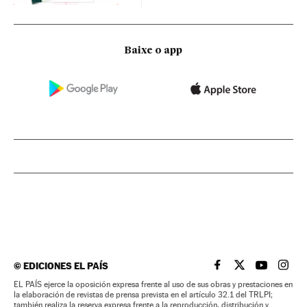
Baixe o app
©
EDICIONES EL PAÍS
EL PAÍS BRASIL EN
EL PAÍS BRASI
EL PAÍS B
EL PA
EL PAÍS ejerce la oposición expresa frente al uso de sus obras y prestaciones en
la elaboración de revistas de prensa prevista en el artículo 32.1 del TRLPI;
también realiza la reserva expresa frente a la reproducción, distribución y