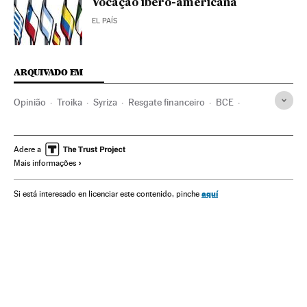
Vocação ibero-americana
EL PAÍS
ARQUIVADO EM
Opinião
Troika
Syriza
Resgate financeiro
BCE
FMI
Comissão Europeia
Crise dívida europeia
Crise econômica
Grécia
Alemanha
Adere a
Mais informações
Recessão econômica
Conjuntura econômica
Balcãs
Crise financeira
Europa Central
Bancos
aquí
Si está interesado en licenciar este contenido, pinche
Partidos políticos
Europa Sul
União Europeia
Banca
Europa
Organizações internacionais
Finanças
Relações exteriores