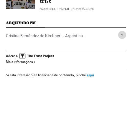
crise
FRANCISCO PEREGIL
| BUENOS AIRES
ARQUIVADO EM
Cristina Fernández de Kirchner
Argentina
América do Sul
América Latina
América
Caso Nisman
Casos por resolver
Investigação judicial
Alberto Nisman
Adere a
Mais informações
Casos judiciais
Processo judicial
Justiça
aquí
Si está interesado en licenciar este contenido, pinche