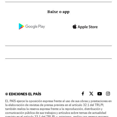
Baixe o app
©
EDICIONES EL PAÍS
EL PAÍS BRASIL EN
EL PAÍS BRASI
EL PAÍS B
EL PA
EL PAÍS ejerce la oposición expresa frente al uso de sus obras y prestaciones en
la elaboración de revistas de prensa prevista en el artículo 32.1 del TRLPI;
también realiza la reserva expresa frente a la reproducción, distribución y
comunicación pública de sus trabajos y artículos sobre temas de actualidad
prevista en el artículo 33.1 del TRLPI; y, asimismo, realiza una reserva expresa