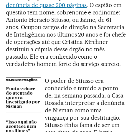
denúncia de quase 300 páginas
. O espião em
questão tem nome, sobrenome e codinome:
Antonio Horacio Stiusso, ou Jaime, de 61
anos. Ocupou cargos de direção na Secretaria
de Inteligência nos últimos 20 anos e foi chefe
de operações até que Cristina Kirchner
destituiu a cúpula desse órgão no mês
passado. Ele era conhecido como o
verdadeiro homem forte do serviço secreto.
O poder de Stiusso era
MAIS INFORMAÇÕES
conhecido e temido a ponto
Pontos-chave
do atentado
de, na semana passada, a Casa
que era
Rosada interpretar a denúncia
investigado por
Nisman
de Nisman como uma
vingança por sua destituição.
“Isso aqui não
Stiusso tinha fama de ser um
acontece nem
nos filmes”