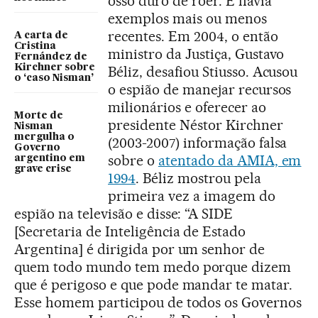
osso duro de roer. E havia
exemplos mais ou menos
recentes. Em 2004, o então
A carta de
Cristina
ministro da Justiça, Gustavo
Fernández de
Kirchner sobre
Béliz, desafiou Stiusso. Acusou
o ‘caso Nisman’
o espião de manejar recursos
milionários e oferecer ao
Morte de
presidente Néstor Kirchner
Nisman
mergulha o
(2003-2007) informação falsa
Governo
sobre o
atentado da AMIA, em
argentino em
grave crise
1994
. Béliz mostrou pela
primeira vez a imagem do
espião na televisão e disse: “A SIDE
[Secretaria de Inteligência de Estado
Argentina] é dirigida por um senhor de
quem todo mundo tem medo porque dizem
que é perigoso e que pode mandar te matar.
Esse homem participou de todos os Governos