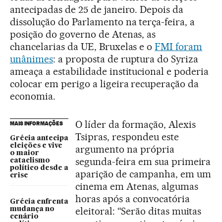
antecipadas de 25 de janeiro. Depois da
dissolução do Parlamento na terça-feira, a
posição do governo de Atenas, as
chancelarias da UE, Bruxelas e o
FMI foram
unânimes
: a proposta de ruptura do Syriza
ameaça a estabilidade institucional e poderia
colocar em perigo a ligeira recuperação da
economia.
O líder da formação, Alexis
MAIS INFORMAÇÕES
Tsipras, respondeu este
Grécia antecipa
eleições e vive
argumento na própria
o maior
segunda-feira em sua primeira
cataclismo
político desde a
aparição de campanha, em um
crise
cinema em Atenas, algumas
horas após a convocatória
Grécia enfrenta
eleitoral: “Serão ditas muitas
mudança no
cenário