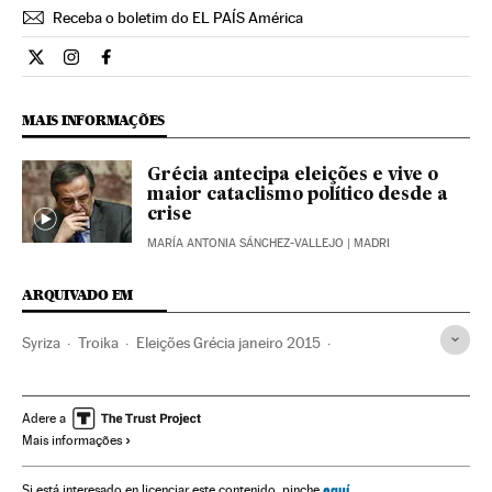
Receba o boletim do EL PAÍS América
Internacional El País Brasil en Twitter
Internacional El País Brasil en Instagram
Internacional El País Brasil en Facebook
MAIS INFORMAÇÕES
Grécia antecipa eleições e vive o
maior cataclismo político desde a
crise
MARÍA ANTONIA SÁNCHEZ-VALLEJO
| MADRI
ARQUIVADO EM
Syriza
Troika
Eleições Grécia janeiro 2015
Resgate financeiro
BCE
FMI
Comissão Europeia
Crise dívida europeia
Eleições Grécia
Grécia
Adere a
Mais informações
Eleições legislativas
Eleições antecipadas
Convocação eleições
Calendário eleitoral
Balcãs
aquí
Si está interesado en licenciar este contenido, pinche