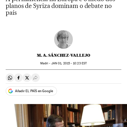
planos de Syriza dominam o debate no
país
M. A. SÁNCHEZ-VALLEJO
Madri -
JAN
01, 2015 - 10:23
EST
Compartir en Whatsapp
Compartir en Facebook
Compartir en Twitter
Desplegar Redes Sociales
Añadir EL PAÍS en Google