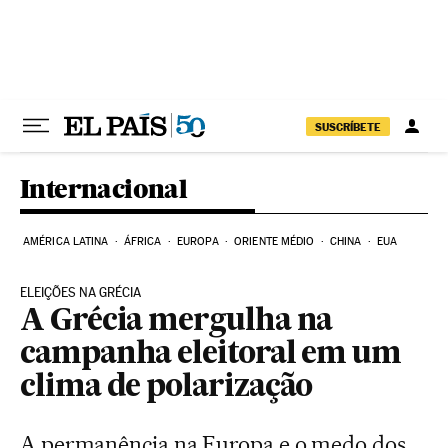
Pular para o conteúdo
SUSCRÍBETE
Internacional
AMÉRICA LATINA
ÁFRICA
EUROPA
ORIENTE MÉDIO
CHINA
EUA
ELEIÇÕES NA GRÉCIA
A Grécia mergulha na
campanha eleitoral em um
clima de polarização
A permanência na Europa e o medo dos