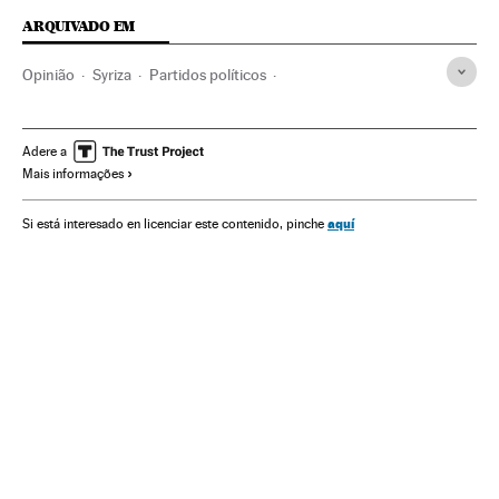
ARQUIVADO EM
Opinião
Syriza
Partidos políticos
Eleições Grécia janeiro 2015
Grécia
Eleições antecipadas
Eleições Grécia
Adere a
Mais informações
Eleições legislativas
Convocação eleições
Calendário eleitoral
Balcãs
Eleições
Europa Sul
aquí
Si está interesado en licenciar este contenido, pinche
Europa
Política