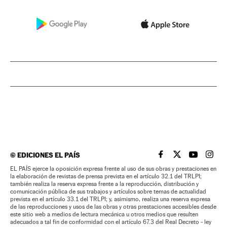
©
EDICIONES EL PAÍS
EL PAÍS BRASIL EN
EL PAÍS BRASI
EL PAÍS B
EL PA
EL PAÍS ejerce la oposición expresa frente al uso de sus obras y prestaciones en
la elaboración de revistas de prensa prevista en el artículo 32.1 del TRLPI;
también realiza la reserva expresa frente a la reproducción, distribución y
comunicación pública de sus trabajos y artículos sobre temas de actualidad
prevista en el artículo 33.1 del TRLPI; y, asimismo, realiza una reserva expresa
de las reproducciones y usos de las obras y otras prestaciones accesibles desde
este sitio web a medios de lectura mecánica u otros medios que resulten
adecuados a tal fin de conformidad con el artículo 67.3 del Real Decreto - ley