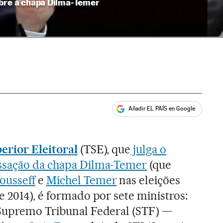
obre a chapa Dilma-Temer
Añadir EL PAÍS en Google
ales
erior Eleitoral
(TSE), que
julga o
ssação da chapa Dilma-Temer
(que
ousseff
e
Michel Temer
nas eleições
e 2014), é formado por sete ministros:
 Supremo Tribunal Federal (STF) —