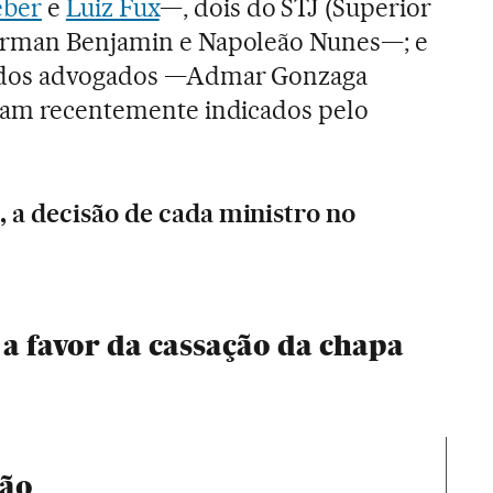
eber
e
Luiz Fux
—, dois do STJ (Superior
Herman Benjamin e Napoleão Nunes—; e
 dos advogados —Admar Gonzaga
oram recentemente indicados pelo
 a decisão de cada ministro no
a favor da cassação da chapa
ção