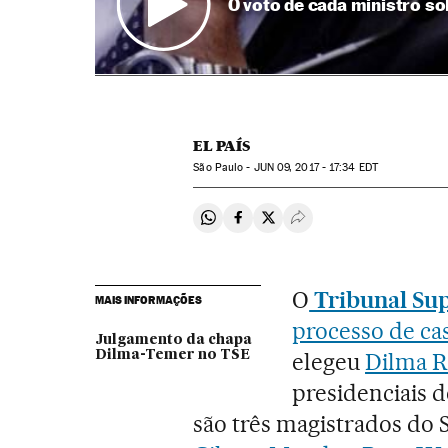
O voto de cada ministro s
EL PAÍS
São Paulo -
JUN
09, 2017 - 17:34
EDT
Compartir en Whatsapp
Compartir en Facebook
Compartir en Twitter
Desplegar Redes Soci
O
Tribunal Sup
MAIS INFORMAÇÕES
processo de ca
Julgamento da chapa
Dilma-Temer no TSE
elegeu
Dilma R
presidenciais d
são três magistrados do